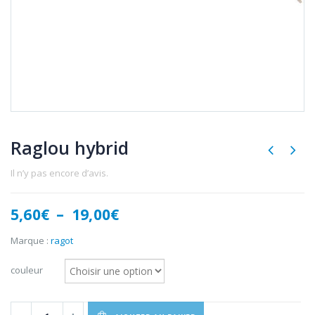
Raglou hybrid
Il n’y pas encore d’avis.
Plage
5,60
€
–
19,00
€
de
prix :
Marque :
ragot
5,60€
à
couleur
19,00€