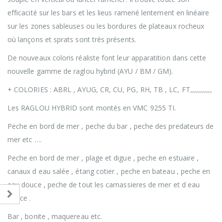
efficacité sur les bars et les lieus ramené lentement en linéaire
sur les zones sableuses ou les bordures de plateaux rocheux
où lançons et sprats sont très présents.
De nouveaux coloris réaliste font leur apparatition dans cette
nouvelle gamme de raglou hybrid (AYU / BM / GM).
+ COLORIES : ABRL , AYUG, CR, CU, PG, RH, TB , LC, FT,,,,,,,,,,,
Les RAGLOU HYBRID sont montés en VMC 9255 TI.
Peche en bord de mer , peche du bar , peche des predateurs de
mer etc ….
Peche en bord de mer , plage et digue , peche en estuaire ,
canaux d eau salée , étang cotier , peche en bateau , peche en
eau douce , peche de tout les carnassieres de mer et d eau
douce .
Bar , bonite , maquereau etc.