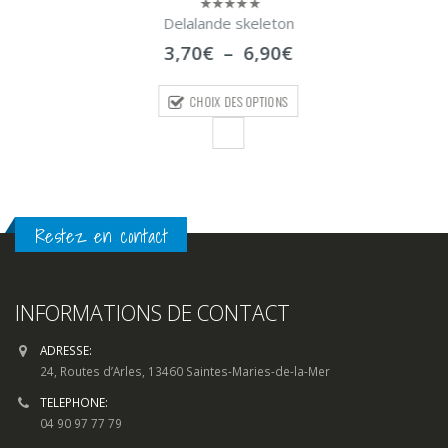
Delalande skeleton
0
sur
Plage
3,70
€
–
6,90
€
5
de
prix :
CHOIX DES OPTIONS
3,70€
à
6,90€
Restez en contact
INFORMATIONS DE CONTACT
ADRESSE:
24, Routes d’Arles, 13460 Saintes-Maries-de-la-Mer
TELEPHONE:
04 90 97 77 79