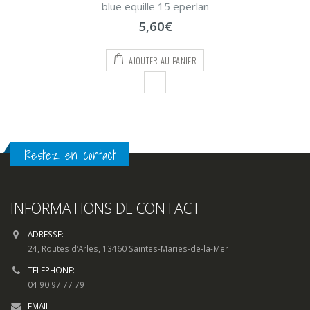
blue equille 15 eperlan
0
sur
5,60
€
5
AJOUTER AU PANIER
Restez en contact
INFORMATIONS DE CONTACT
ADRESSE:
24, Routes d’Arles, 13460 Saintes-Maries-de-la-Mer
TELEPHONE:
04 90 97 77 79
EMAIL: