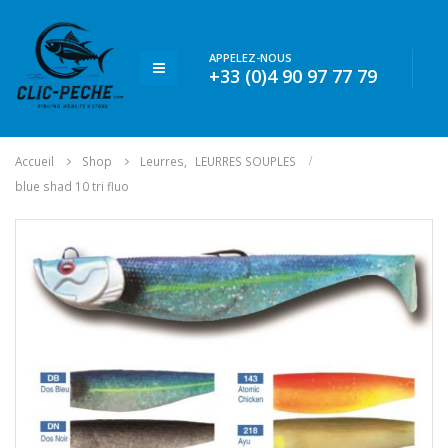
APPELEZ-NOUS
+33 (0)4 90 97 77 79
Accueil
Shop
Leurres
,
LEURRES SOUPLES
blue shad 10 tri fluo