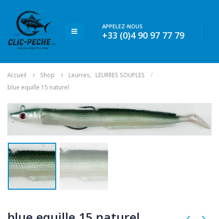
APPELEZ-NOUS
+33 (0)4 90 97 77 79
Accueil
Shop
Leurres
,
LEURRES SOUPLES
blue equille 15 naturel
blue equille 15 naturel