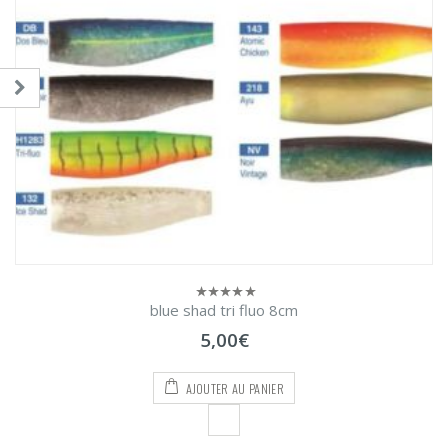
blue shad tri fluo 8cm
0
sur
5,00
€
5
AJOUTER AU PANIER