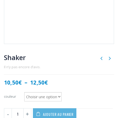
Shaker
Il n’y pas encore d’avis.
Plage
10,50
€
–
12,50
€
de
prix :
couleur
10,50€
à
12,50€
AJOUTER AU PANIER