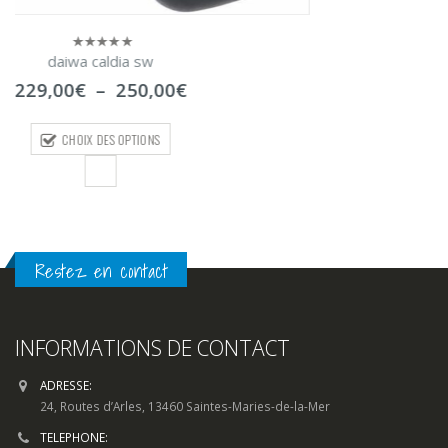
prix :
179,00€
CHOIX DES OPTIONS
à
185,00€
Restez en contact
INFORMATIONS DE CONTACT
ADRESSE:
24, Routes d’Arles, 13460 Saintes-Maries-de-la-Mer
TELEPHONE:
04 90 97 77 79
EMAIL:
contact@clic-peche.com
HORAIRES D'OUVERTURE: