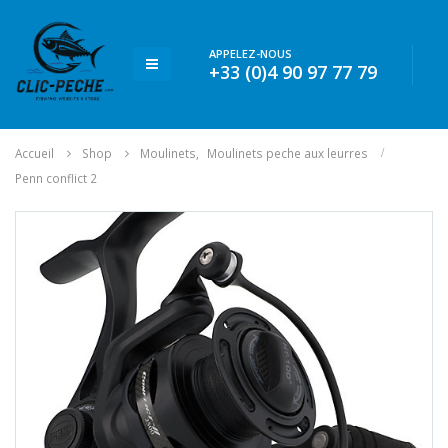
APPELEZ-NOUS
+33 (0)4 90 97 77 79
Accueil
Shop
Moulinets
,
Moulinets peche aux leurres
Penn conflict 2