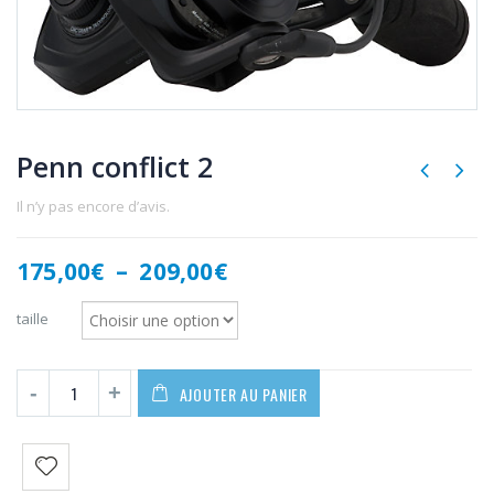
Penn conflict 2
Il n’y pas encore d’avis.
Plage
175,00
€
–
209,00
€
de
prix :
taille
175,00€
à
209,00€
AJOUTER AU PANIER