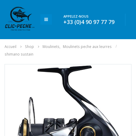
APPELEZ-NOUS
+33 (0)4 90 97 77 79
Accueil
Shop
Moulinets
,
Moulinets peche aux leurres
shimano sustain