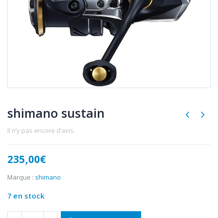
shimano sustain
Il n’y pas encore d’avis.
235,00
€
Marque :
shimano
7 en stock