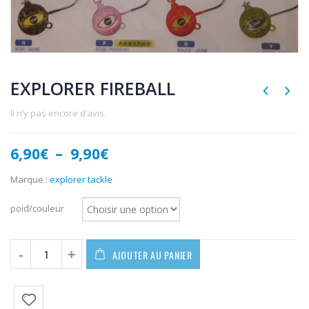
EXPLORER FIREBALL
Il n’y pas encore d’avis.
Plage
6,90
€
–
9,90
€
de
prix :
Marque :
explorer tackle
6,90€
à
poid/couleur
9,90€
AJOUTER AU PANIER