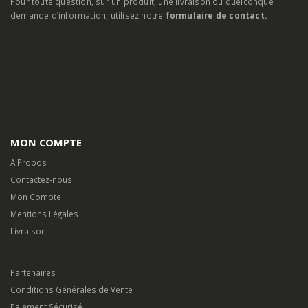
Pour toute question, sur un produit, une livraison ou quelconque
demande d’information, utilisez notre
formulaire de contact.
MON COMPTE
A Propos
Contactez-nous
Mon Compte
Mentions Légales
Livraison
Partenaires
Conditions Générales de Vente
Paiement Sécurisé