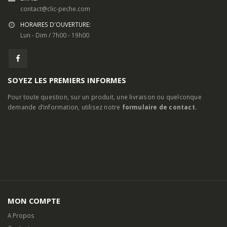
24, Routes d’Arles, 13460 Saintes-Maries-de-la-Mer
TELEPHONE:
04 90 97 77 79
EMAIL:
contact@clic-peche.com
HORAIRES D'OUVERTURE:
Lun - Dim / 7h00 - 19h00
SOYEZ LES PREMIERS INFORMES
Pour toute question, sur un produit, une livraison ou quelconque
demande d’information, utilisez notre
formulaire de contact.