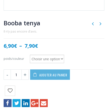
Booba tenya
Il n’y pas encore d’avis.
Plage
6,90
€
–
7,90
€
de
prix :
poids/couleur
6,90€
à
7,90€
AJOUTER AU PANIER