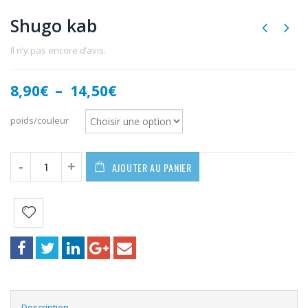
Shugo kab
Il n’y pas encore d’avis.
Plage
8,90
€
–
14,50
€
de
prix :
poids/couleur
8,90€
à
14,50€
AJOUTER AU PANIER
Description