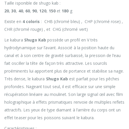
Taille isponible de shugo kab :
20
,
30
,
40
,
60
,
90
,
120
,
150
et
180
g
Existe en
4 coloris
: CHB (chromé bleu) , CHP (chromé rose) ,
CHR (chromé rouge) , et CHG (chromé vert)
Le kabura
Shugo Kab
possède un profil en V très
hydrodynamique sur l’avant. Associé à la position haute du
canal et à son centre de gravité surbaissé, la pression de l’eau
fait osciller la tête de façon très attractive. Les sourcils
proéminents lui apportent plus de portance et stabilise sa nage.
Très dense, le kabura
Shugo Kab
est parfait pour les pêches
profondes. Nageant tout seul, il est efficace sur une simple
récupération linéaire au moulinet. Son large signal œil avec film
holographique à effets prismatiques renvoie de multiples reflets
attractifs. Les yeux de type diamant à l’arrière du corps ont un
effet teaser pour les poissons suivant le kabura.
Caractéristiques :