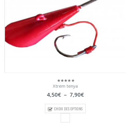
Xtrem tenya
0
sur
Plage
4,50
€
–
7,90
€
5
de
prix :
CHOIX DES OPTIONS
4,50€
à
7,90€