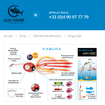
APPELEZ-NOUS
+33 (0)4 90 97 77 79
Accueil
Shop
TENYA/fireball/madai
Shugo kab