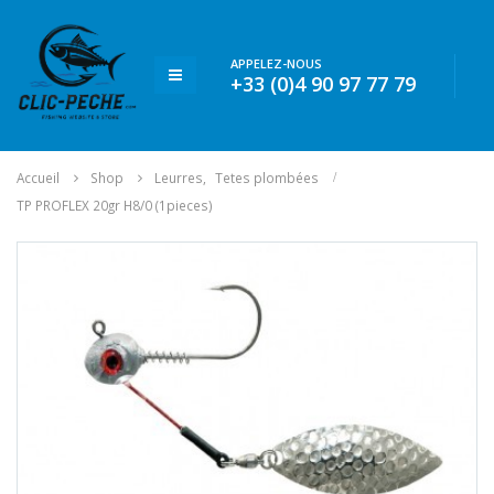
APPELEZ-NOUS
+33 (0)4 90 97 77 79
Accueil
Shop
Leurres
,
Tetes plombées
TP PROFLEX 20gr H8/0 (1pieces)