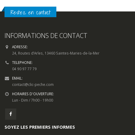
INFORMATIONS DE CONTACT
ADRESSE:
24, Routes d’Arles, 13460 Saintes-Maries-de-la-Mer
TELEPHONE:
04 90 97 77 79
EMAIL:
contact@clic-peche.com
HORAIRES D'OUVERTURE:
Lun - Dim / 7h00 - 19h00
SOYEZ LES PREMIERS INFORMES
Pour toute question, sur un produit, une livraison ou quelconque
demande d’information, utilisez notre
formulaire de contact.