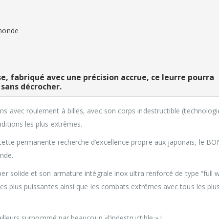
 monde
e, fabriqué avec une précision accrue, ce leurre pourra
 sans décrocher.
s avec roulement à billes, avec son corps indestructible (technologi
itions les plus extrêmes.
cette permanente recherche d’excellence propre aux japonais, le B
onde.
 solide et son armature intégrale inox ultra renforcé de type “full w
les plus puissantes ainsi que les combats extrêmes avec tous les plu
ailleurs surnommé par beaucoup «l’indestructible » !