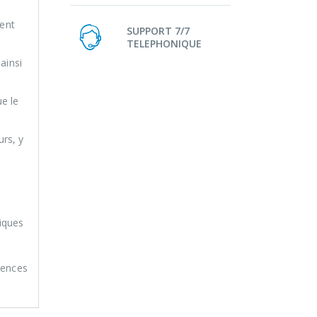
rent
SUPPORT 7/7
TELEPHONIQUE
ainsi
ue le
rs, y
tiques
uences