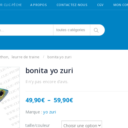
R CLIC-PÊCHE
A PROPOS
CONTACTEZ-NOUS
CGV
MON CO
toutes catégories
/thon
,
leurre de traine
bonita yo zuri
bonita yo zuri
Il n’y pas encore d’avis.
Plage
49,90
€
–
59,90
€
de
prix :
Marque :
yo zuri
49,90€
à
taille/couleur