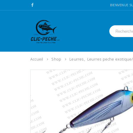
BIENVENUE SU
Accueil
Shop
Leurres
,
Leurres peche exotique