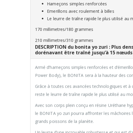
Hameçons simples renforcées
Emerillons avec roulement à billes
Le leurre de traîne rapide le plus utilisé au
170 millimetres/180 grammes
210 millimetres/310 grammes
DESCRIPTION du bonita yo zuri : Plus dens
dorénavant être traîné jusqu’à 15 nœuds
Armé d’hameçons simples renforcées et d’émerillon
Power Body), le BONITA sera à la hauteur des cond
Grâce à toutes ces avancées technologiques et à 
reste le leurre de traîne rapide le plus utilisé au m
Avec son corps plein conçu en résine Uréthane hyper
le BONITA yo zuri pourra affronter les mâchoires 
grands poissons de la planète.
Un leurre d’une incroyable robustesse et qui est d’