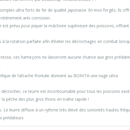
ples ultra forts de fer de qualité japonaise. En inox forgés, ils off
entièrement anti-corrosion.
e est prévu pour piquer la mâchoire supérieure des poissons, offrant 
es à la rotation parfaite afin d’éviter les décrochages en combat lorsq
ustesse, ces hameçons ne laisseront aucune chance aux gros prédateu
.
cifique de l’attache frontale donnent au BONITA une nage ultra
 décrocher, ce leurre est incontournable pour tous les poissons exo
 la pêche des plus gros thons en traîne rapide !
. Le leurre diffuse à un rythme très élevé des sonorités hautes fréq
ux prédateurs.