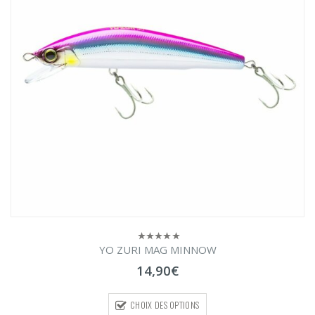
YO ZURI MAG MINNOW
0
sur
14,90
€
5
CHOIX DES OPTIONS