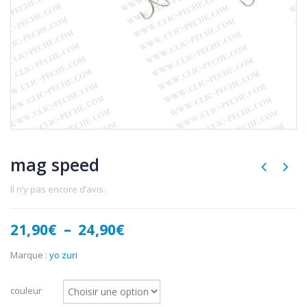
mag speed
Il n’y pas encore d’avis.
Plage
21,90
€
–
24,90
€
de
prix :
Marque :
yo zuri
21,90€
à
couleur
24,90€