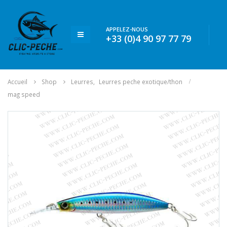
APPELEZ-NOUS
+33 (0)4 90 97 77 79
Accueil
Shop
Leurres
,
Leurres peche exotique/thon
mag speed