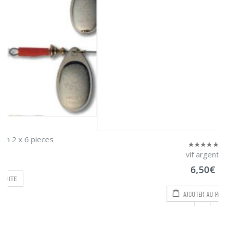
vif argent
0
sur
6,50
€
5
AJOUTER AU PANIER