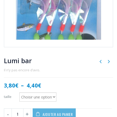
Lumi bar
Il n’y pas encore d’avis.
Plage
3,80
€
–
4,40
€
de
prix :
taille
3,80€
à
4,40€
AJOUTER AU PANIER