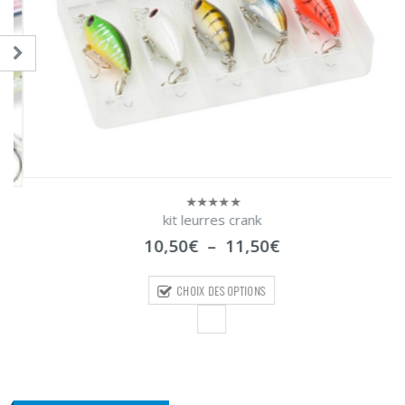
kit leurres crank
0
sur
Plage
10,50
€
–
11,50
€
5
de
prix :
CHOIX DES OPTIONS
10,50€
à
11,50€