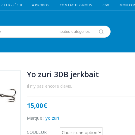
R CLIC-PÊCHE
A PROPOS
CONTACTEZ-NOUS
CGV
MON CO
toutes catégories
Yo zuri 3DB jerkbait
Il n’y pas encore d’avis.
15,00
€
Marque :
yo zuri
COULEUR