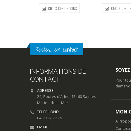
CHOIX DES O
S OPTIONS
CHOIX DES OPTIONS
Restez en contact
INFORMATIONS DE
SOYEZ
CONTACT
Pour tou
demande 
ADRESSE:
24, Routes d’Arles, 13460 Saintes-
Maries-de-la-Mer
MON 
TELEPHONE:
04 90 97 77 79
A Propo
EMAIL:
Contact