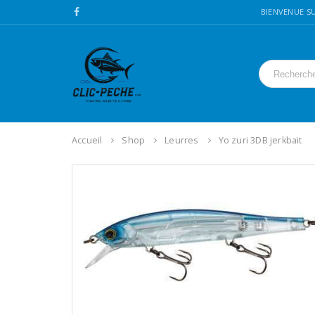
BIENVENUE SU
Accueil
Shop
Leurres
Yo zuri 3DB jerkbait