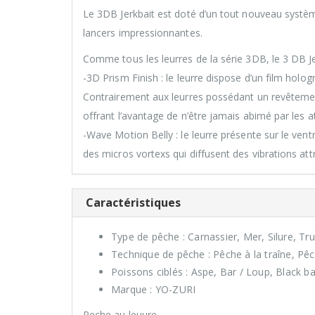
Le 3DB Jerkbait est doté d’un tout nouveau systèm
lancers impressionnantes.
Comme tous les leurres de la série 3DB, le 3 DB J
-3D Prism Finish : le leurre dispose d’un film holog
Contrairement aux leurres possédant un revêtement
offrant l’avantage de n’être jamais abimé par les
-Wave Motion Belly : le leurre présente sur le vent
des micros vortexs qui diffusent des vibrations attr
Caractéristiques
Type de pêche : Carnassier, Mer, Silure, Tru
Technique de pêche : Pêche à la traîne, Pê
Poissons ciblés : Aspe, Bar / Loup, Black ba
Marque : YO-ZURI
Peche au leuure .