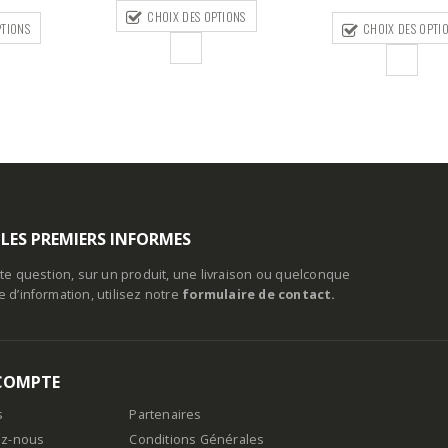
PTIONS
AJOUTER AU PAN
CHOIX DES OPTIONS
 LES PREMIERS INFORMES
te question, sur un produit, une livraison ou quelconque
d’information, utilisez notre
formulaire de contact.
COMPTE
s
Partenaires
ez-nous
Conditions Générales