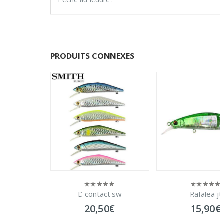
PRODUITS CONNEXES
new crystal 
0
ct sw
Rafalea jt
0
sur
11,50
sur
5
0
€
15,90
€
5