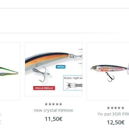
minnow
Kit cuillers tourn
Yo zuri 3DR PROP
0
0
€
sur
sur
5,90
€
12,50
€
5
5