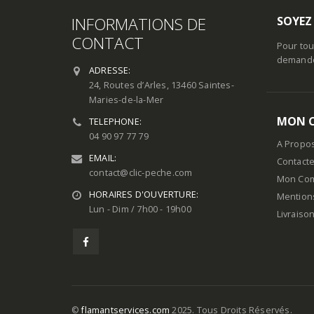
INFORMATIONS DE
SOYEZ
CONTACT
Pour tou
demande 
ADRESSE:
24, Routes d’Arles, 13460 Saintes-
Maries-de-la-Mer
MON 
TELEPHONE:
04 90 97 77 79
A Propo
EMAIL:
Contact
contact@clic-peche.com
Mon Co
HORAIRES D'OUVERTURE:
Mention
Lun - Dim / 7h00 - 19h00
Livraiso
©
flamantservices.com
2025. Tous Droits Réservés.