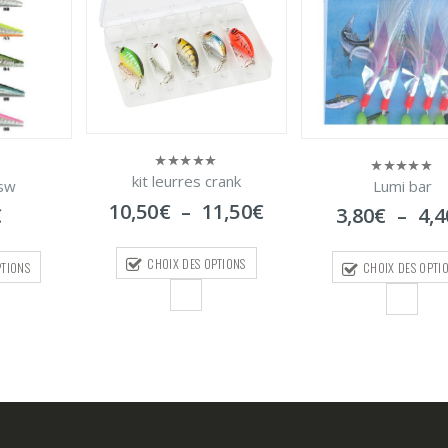
HIGH SPEED SAI
0
sur
CATCHER
5
6,50
€
–
11,
crank
Lumi bar
CHOIX DES OPTI
0
sur
Plage
1,50
€
Plage
3,80
€
–
4,40
€
5
de
de
prix :
prix :
PTIONS
10,50€
CHOIX DES OPTIONS
3,80€
à
à
11,50€
4,40€