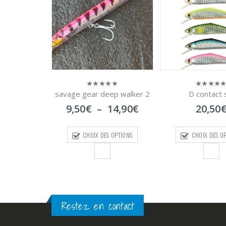
kit leurres 
0
ep walker 2
D contact sw
0
sur
sur
10,50
€
–
1
Plage
14,90
€
20,50
€
5
5
de
prix :
CHOIX DES O
S OPTIONS
CHOIX DES OPTIONS
9,50€
à
14,90€
Restez en contact