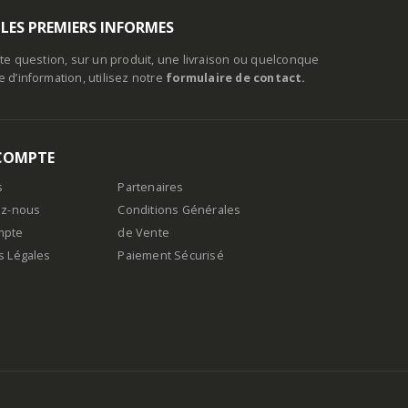
 LES PREMIERS INFORMES
te question, sur un produit, une livraison ou quelconque
d’information, utilisez notre
formulaire de contact.
COMPTE
s
Partenaires
ez-nous
Conditions Générales
mpte
de Vente
s Légales
Paiement Sécurisé
n