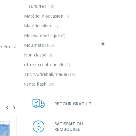
Turluttes
(58)
Matériel d'occasion
(4)
Matériel silure
(1)
Moteur electrique
(0)
Moulinets
(165)
e même à
Non classé
(0)
offre exceptionnelle
(2)
TENYA/fireball/madai
(13)
Vente flash
(31)
RETOUR GRATUIT
VENTE
SATISFAIT OU
REMBOURSE