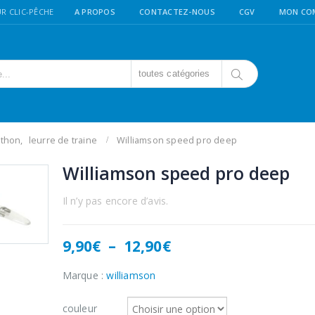
R CLIC-PÊCHE
A PROPOS
CONTACTEZ-NOUS
CGV
MON CO
toutes catégories
/thon
,
leurre de traine
Williamson speed pro deep
Williamson speed pro deep
Il n’y pas encore d’avis.
Plage
9,90
€
–
12,90
€
de
prix :
Marque :
williamson
9,90€
à
couleur