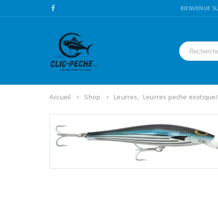
BIENVENUE SU
Accueil
Shop
Leurres
,
Leurres peche exotique