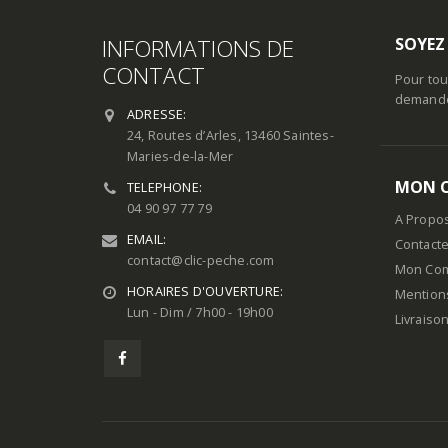
INFORMATIONS DE
SOYEZ
CONTACT
Pour tou
demande 
ADRESSE:
24, Routes d’Arles, 13460 Saintes-
Maries-de-la-Mer
MON 
TELEPHONE:
04 90 97 77 79
A Propo
EMAIL:
Contact
contact@clic-peche.com
Mon Co
HORAIRES D'OUVERTURE:
Mention
Lun - Dim / 7h00 - 19h00
Livraiso