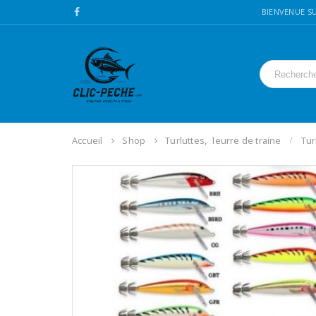
BIENVENUE SU
Accueil
Shop
Turluttes
,
leurre de traine
Tur