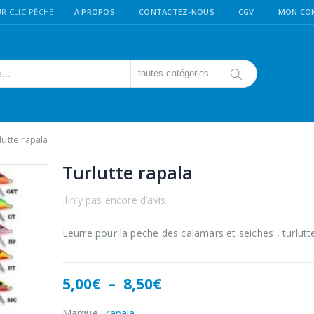
R CLIC-PÊCHE
A PROPOS
CONTACTEZ-NOUS
CGV
MON CO
toutes catégories
lutte rapala
Turlutte rapala
Il n’y pas encore d’avis.
Leurre pour la peche des calamars et seiches , turlutt
Plage
5,00
€
–
8,50
€
de
prix :
Marque :
rapala