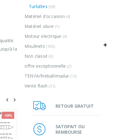
Turluttes
(58)
Matériel d'occasion
(4)
Matériel silure
(1)
Moteur electrique
(0)
ualité.
Moulinets
(165)
squ’à la
Non classé
(0)
offre exceptionnelle
(2)
TENYA/fireball/madai
(13)
Vente flash
(31)
RETOUR GRATUIT
SATISFAIT OU
REMBOURSE