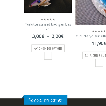
t bad gambas
Plage
3,20
€
turlutte yo zuri ultra DX bleu
0
de
sur
11,90
€
5
prix :
Plomb tyrol
0
S OPTIONS
3,00€
sur
2,60
€
–
5
à
5
AJOUTER AU PANIER
3,20€
CHOIX DES O
Restez en contact