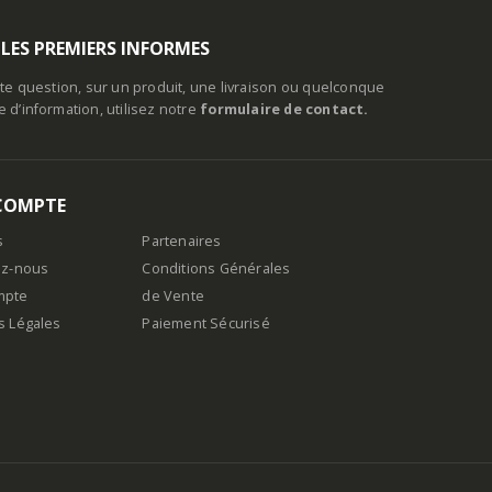
 LES PREMIERS INFORMES
te question, sur un produit, une livraison ou quelconque
d’information, utilisez notre
formulaire de contact.
COMPTE
s
Partenaires
ez-nous
Conditions Générales
mpte
de Vente
s Légales
Paiement Sécurisé
n