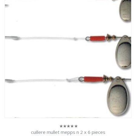
cuillere mullet mepps n 2 x 6 pieces
0