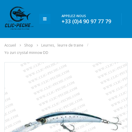
APPELEZ-NOUS
+33 (0)4 90 97 77 79
Accueil
Shop
Leurres
,
leurre de traine
Yo zuri crystal minnow DD