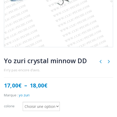
Yo zuri crystal minnow DD
Il n’y pas encore d’avis.
Plage
17,00
€
–
18,00
€
de
prix :
Marque :
yo zuri
17,00€
à
colorie
18,00€