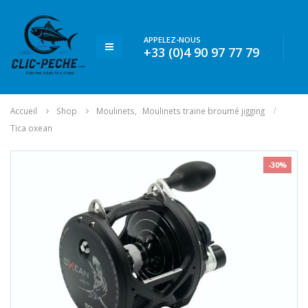
APPELEZ-NOUS
+33 (0)4 90 97 77 79
Accueil
Shop
Moulinets
,
Moulinets traine broumé jigging
Tica oxean
-30%