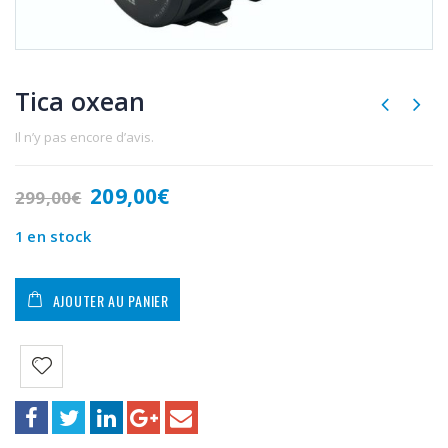
Tica oxean
Il n’y pas encore d’avis.
Le
Le
209,00
€
299,00
€
prix
prix
initial
actuel
1 en stock
était :
est :
299,00€.
209,00€.
AJOUTER AU PANIER