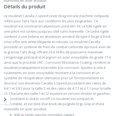
manivelle en acier anodisé.
Détails du produit
Le moulinet Cavalla 2-speed Lever Drag est une machine compacte
créée pour faire face aux conditions les plus exigeantes. Ce
moulinet est construit en aluminium usiné 661-T6. Le bâti rigide en
une pièce est continu jusqu’au côté sans manivelle. Ce cadre rigide
combiné à une bobine en aluminium anodisé de type II forgé à froid
vous offre une arme élégante et robuste. Le moulinet Cavalla
possède un système de frein de combat carbonite éprouvé avec de
la graisse Cal’s drag, offrant 24 à 34 lbs de puissance maximale.
L’engrenage principal et le pignon en acier inoxydable de grade 17.4
ainsi que le procédé CRC : Corrosion Résistance Coating, rendent ce
moulinet pratiquement insensible à la corrosion. Ajoutez à cela 4
roulements en acier inoxydable résistant à la corrosion et un
système de récupération silencieux pour un fonctionnement en
douceur. Les moulinets Cavalla 2-Speed possèdent des ratios de
6.4:1 et 3.8:1 pour la taille 5, et des ratios de 4.7:1 et 2.1:1 pour la taille
12. Chacune des taille 5 et 12 existent en version droitier et gaucher,
et possèdent in clicker on/off. Ce moulinet est compact et
confortable, et est doté d’un knob de poignée Ergo Grip et d’une
manivelle en acier anodisé.
Bâti et carter gauche monobloc rigides