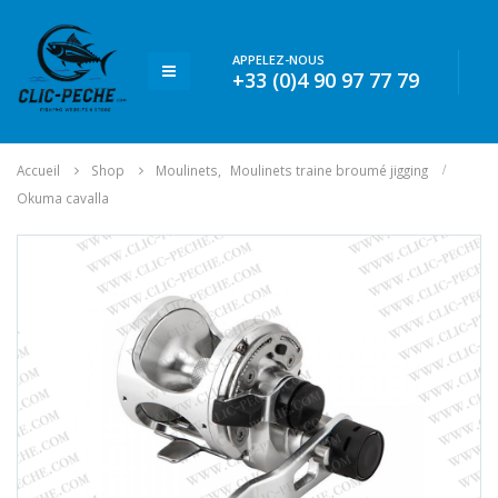
APPELEZ-NOUS
+33 (0)4 90 97 77 79
Accueil
Shop
Moulinets
,
Moulinets traine broumé jigging
Okuma cavalla