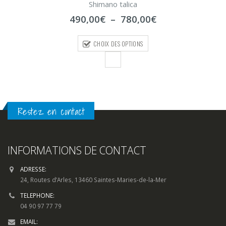
Shimano talica
0
sur
Plage
490,00
€
–
780,00
€
5
de
prix :
CHOIX DES OPTIONS
490,00€
à
780,00€
Restez en contact
INFORMATIONS DE CONTACT
ADRESSE:
24, Routes d’Arles, 13460 Saintes-Maries-de-la-Mer
TELEPHONE:
04 90 97 77 79
EMAIL: