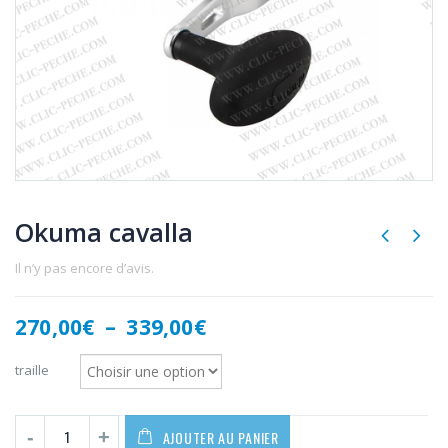
Okuma cavalla
Il n’y pas encore d’avis.
Plage
270,00
€
–
339,00
€
de
prix :
traille
270,00€
à
339,00€
AJOUTER AU PANIER