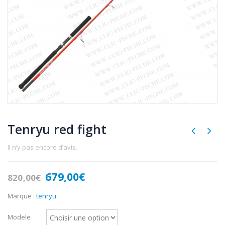
Tenryu red fight
Il n’y pas encore d’avis.
Le
Le
679,00
€
820,00
€
prix
prix
initial
actuel
Marque :
tenryu
était :
est :
820,00€.
679,00€.
Modele