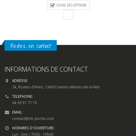
prix :
CHOIX DES OPTIONS
215,00€
à
279,00€
Restez en contact
INFORMATIONS DE CONTACT
ADRESSE:
24, Routes d’Arles, 13460 Saintes-Maries-de-la-Mer
TELEPHONE:
04 90 97 77 79
EMAIL:
contact@clic-peche.com
HORAIRES D'OUVERTURE:
Lun - Dim / 7h00 - 19h00