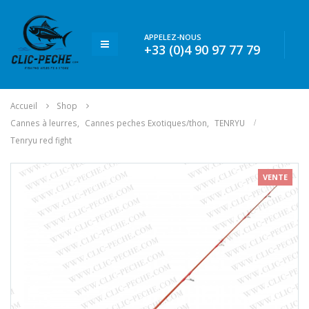
APPELEZ-NOUS
+33 (0)4 90 97 77 79
Accueil
Shop
Cannes à leurres
,
Cannes peches Exotiques/thon
,
TENRYU
Tenryu red fight
VENTE