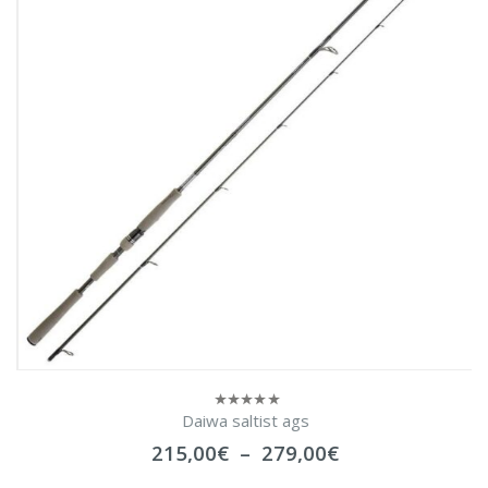
Daiwa saltist ags
0
sur
Plage
215,00
€
–
279,00
€
5
de