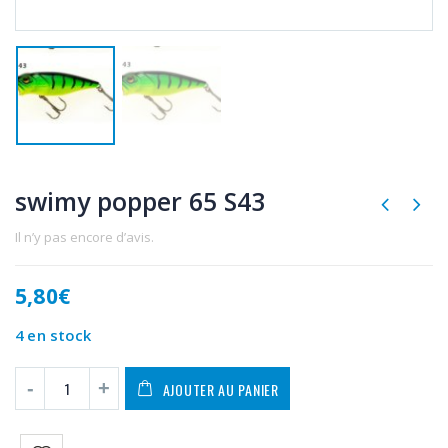
swimy popper 65 S43
Il n’y pas encore d’avis.
5,80
€
4 en stock
AJOUTER AU PANIER