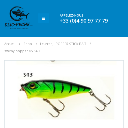
APPELEZ-NOUS
+33 (0)4 90 97 77 79
Accueil
Shop
Leurres
,
POPPER STICK BAIT
swimy popper 65 S43