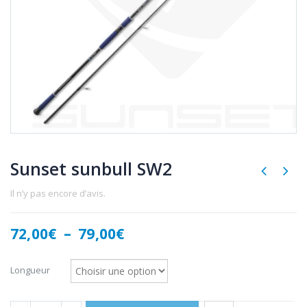
Sunset sunbull SW2
Il n’y pas encore d’avis.
Plage
72,00
€
–
79,00
€
de
prix :
Longueur
72,00€
à
79,00€