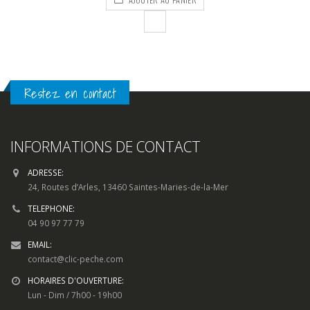
était :
est :
85,00€.
62,00€.
Restez en contact
INFORMATIONS DE CONTACT
ADRESSE:
24, Routes d’Arles, 13460 Saintes-Maries-de-la-Mer
TELEPHONE:
04 90 97 77 79
EMAIL:
contact@clic-peche.com
HORAIRES D'OUVERTURE:
Lun - Dim / 7h00 - 19h00