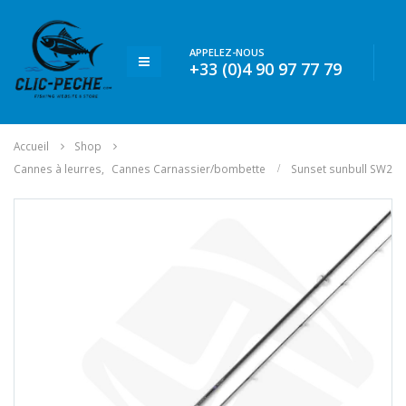
APPELEZ-NOUS
+33 (0)4 90 97 77 79
Accueil
Shop
Cannes à leurres
,
Cannes Carnassier/bombette
Sunset sunbull SW2