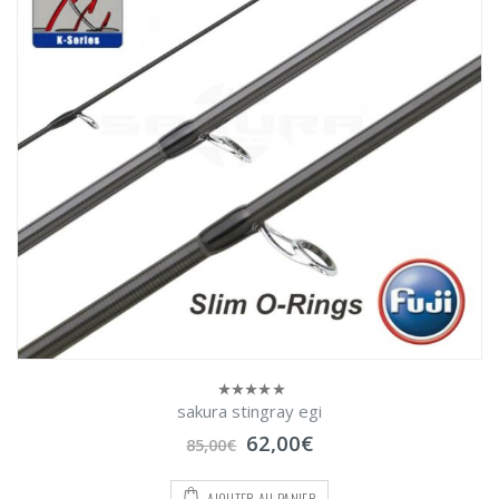
sakura stingray egi
0
sur
Le
Le
62,00
€
5
85,00
€
prix
prix
initial
actuel
AJOUTER AU PANIER