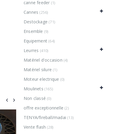
canne feeder
(1)
Cannes
(256)
Destockage
(71)
Ensemble
(9)
Equipement
(64)
Leurres
(410)
Matériel d'occasion
(4)
Matériel silure
(1)
Moteur electrique
(0)
Moulinets
(165)
Non classé
(0)
offre exceptionnelle
(2)
TENYA/fireball/madai
(13)
Vente flash
(28)