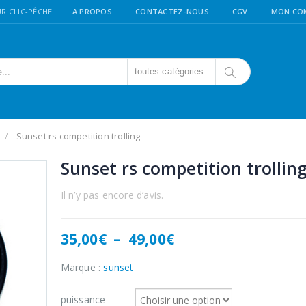
R CLIC-PÊCHE
A PROPOS
CONTACTEZ-NOUS
CGV
MON CO
toutes catégories
Sunset rs competition trolling
Sunset rs competition trollin
Il n’y pas encore d’avis.
Plage
35,00
€
–
49,00
€
de
prix :
Marque :
sunset
35,00€
à
puissance