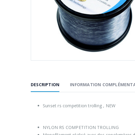
DESCRIPTION
INFORMATION COMPLÉMENTA
Sunset rs competition trolling , NEW
NYLON RS COMPETITION TROLLING
Monofilament réalisé avec des copolymères d