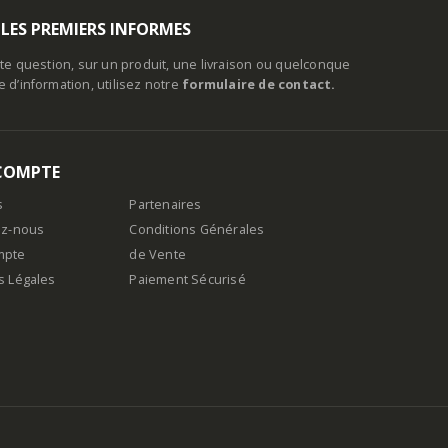
 LES PREMIERS INFORMES
te question, sur un produit, une livraison ou quelconque
d’information, utilisez notre
formulaire de contact.
COMPTE
s
Partenaires
ez-nous
Conditions Générales
mpte
de Vente
s Légales
Paiement Sécurisé
n