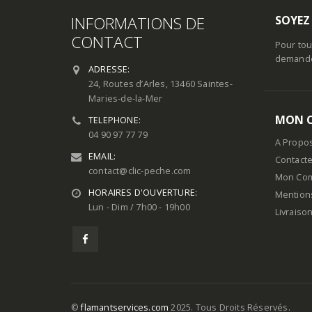
INFORMATIONS DE
SOYEZ
CONTACT
Pour tou
demande 
ADRESSE:
24, Routes d’Arles, 13460 Saintes-
Maries-de-la-Mer
MON 
TELEPHONE:
04 90 97 77 79
A Propo
EMAIL:
Contact
contact@clic-peche.com
Mon Co
HORAIRES D'OUVERTURE:
Mention
Lun - Dim / 7h00 - 19h00
Livraiso
©
flamantservices.com
2025. Tous Droits Réservés.