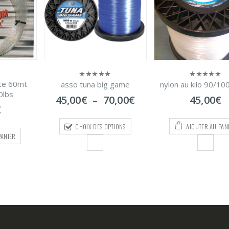
asso double force
g game
nylon au kilo 90/100 80lbs
0
0
sur
sur
180/100 400l
Plage
0,00
€
45,00
€
5
5
de
35,00
€
prix :
PTIONS
AJOUTER AU PANIER
45,00€
AJOUTER AU PAN
à
70,00€