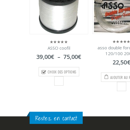
asso double force 60mt
ofil
asso tuna bi
0
0
sur
sur
120/100 200lbs
Plage
75,00
€
45,00
€
–
7
5
5
de
22,50
€
prix :
S OPTIONS
CHOIX DES O
39,00€
AJOUTER AU PANIER
à
75,00€
Restez en contact