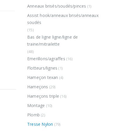
Anneaux brisés/soudés/pinces
(1)
Assist hook/anneaux brisés/anneaux
soudés
(15)
Bas de ligne ligne/ligne de
traine/mitrailette
(48)
Emerillons/agraffes
(16)
Flotteurs/lignes
(1)
Hameçon texan
(4)
Hameçons
(29)
Hameçons triple
(16)
Montage
(10)
Plomb
(2)
Tresse Nylon
(79)