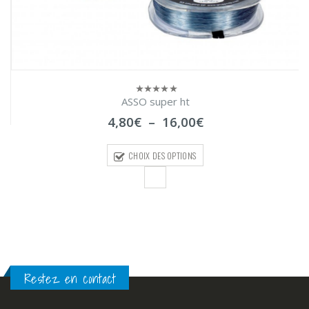
ASSO super ht
0
sur
Plage
4,80
€
–
16,00
€
5
de
prix :
CHOIX DES OPTIONS
4,80€
à
16,00€
Restez en contact
INFORMATIONS DE CONTACT