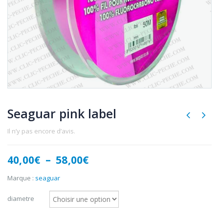
Seaguar pink label
Il n’y pas encore d’avis.
Plage
40,00
€
–
58,00
€
de
prix :
Marque :
seaguar
40,00€
à
diametre
58,00€