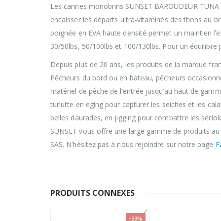
Les cannes monobrins SUNSET BAROUDEUR TUNA sont 
encaisser les départs ultra-vitaminés des thons au br
poignée en EVA haute densité permet un maintien ferm
30/50lbs, 50/100lbs et 100/130lbs. Pour un équilibre p
Depuis plus de 20 ans, les produits de la marque fr
Pêcheurs du bord ou en bateau, pêcheurs occasionn
matériel de pêche de l’entrée jusqu’au haut de gamme
turlutte en eging pour capturer les seiches et les cal
belles daurades, en jigging pour combattre les sériol
SUNSET vous offre une large gamme de produits au me
SAS. N’hésitez pas à nous rejoindre sur notre page
F
PRODUITS CONNEXES
-23%
-18%