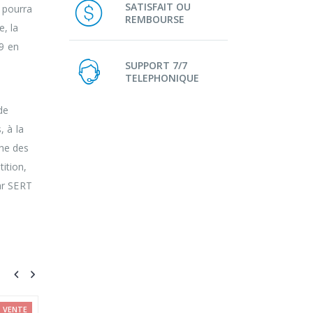
SATISFAIT OU
 pourra
REMBOURSE
e, la
’9 en
SUPPORT 7/7
TELEPHONIQUE
de
, à la
che des
ition,
ar SERT
-23%