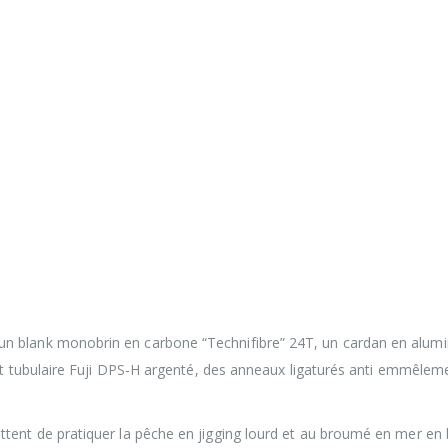
lank monobrin en carbone “Technifibre” 24T, un cardan en alumi
 tubulaire Fuji DPS-H argenté, des anneaux ligaturés anti emmêleme
t de pratiquer la pêche en jigging lourd et au broumé en mer en 