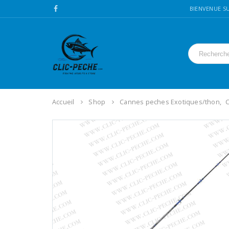
BIENVENUE SU
Accueil
Shop
Cannes peches Exotiques/thon
,