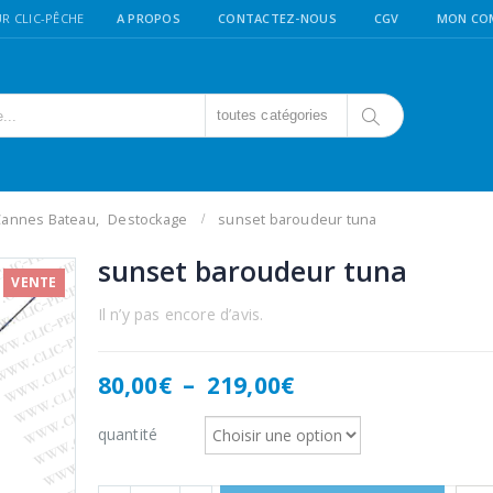
R CLIC-PÊCHE
A PROPOS
CONTACTEZ-NOUS
CGV
MON CO
toutes catégories
Cannes Bateau
,
Destockage
sunset baroudeur tuna
sunset baroudeur tuna
VENTE
Il n’y pas encore d’avis.
Plage
80,00
€
–
219,00
€
de
prix :
quantité
80,00€
à