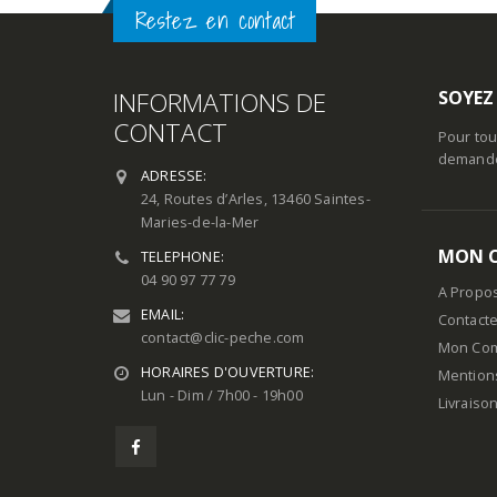
Restez en contact
INFORMATIONS DE
SOYEZ
CONTACT
Pour tou
demande 
ADRESSE:
24, Routes d’Arles, 13460 Saintes-
Maries-de-la-Mer
MON 
TELEPHONE:
04 90 97 77 79
A Propo
EMAIL:
Contact
contact@clic-peche.com
Mon Co
HORAIRES D'OUVERTURE:
Mention
Lun - Dim / 7h00 - 19h00
Livraiso