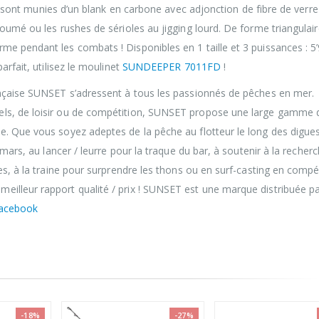
munies d’un blank en carbone avec adjonction de fibre de verre
oumé ou les rushes de sérioles au jigging lourd. De forme triangulair
e pendant les combats ! Disponibles en 1 taille et 3 puissances : 5
arfait, utilisez le moulinet
SUNDEEPER 7011FD
!
ançaise SUNSET s’adressent à tous les passionnés de pêches en mer.
els, de loisir ou de compétition, SUNSET propose une large gamme 
. Que vous soyez adeptes de la pêche au flotteur le long des digues
amars, au lancer / leurre pour la traque du bar, à soutenir à la recher
es, à la traine pour surprendre les thons ou en surf-casting en compét
illeur rapport qualité / prix ! SUNSET est une marque distribuée p
acebook
-27%
VENTE