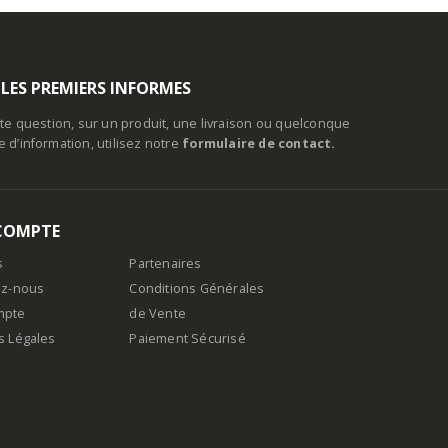
 LES PREMIERS INFORMES
te question, sur un produit, une livraison ou quelconque
d’information, utilisez notre
formulaire de contact.
COMPTE
s
Partenaires
ez-nous
Conditions Générales
mpte
de Vente
s Légales
Paiement Sécurisé
n