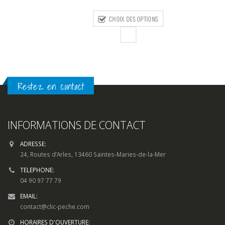
de
prix :
CHOIX DES OPTIONS
8,00€
à
15,00€
Restez en contact
INFORMATIONS DE CONTACT
ADRESSE:
24, Routes d’Arles, 13460 Saintes-Maries-de-la-Mer
TELEPHONE:
04 90 97 77 79
EMAIL:
contact@clic-peche.com
HORAIRES D'OUVERTURE: