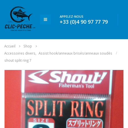
APPELEZ-NOUS
+33 (0)4 90 97 77 79
Accueil
Shop
Accessoires divers
,
Assist hook/anneaux brisés/anneaux soudés
shout split ring 7