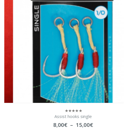
Assist hooks single
0
sur
Plage
8,00
€
–
15,00
€
5