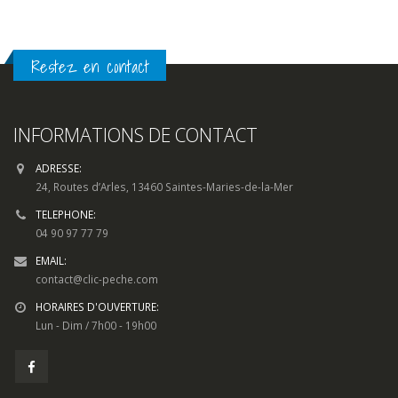
anneaux forgés solid inox
0
sur
Plage
1,60
€
–
3,00
€
5
de
prix :
CHOIX DES OPTIONS
1,60€
à
3,00€
Restez en contact
INFORMATIONS DE CONTACT
ADRESSE:
24, Routes d’Arles, 13460 Saintes-Maries-de-la-Mer
TELEPHONE: