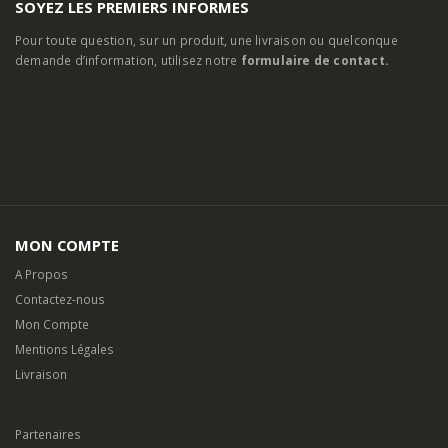
04 90 97 77 79
EMAIL:
contact@clic-peche.com
HORAIRES D'OUVERTURE:
Lun - Dim / 7h00 - 19h00
SOYEZ LES PREMIERS INFORMES
Pour toute question, sur un produit, une livraison ou quelconque
demande d’information, utilisez notre
formulaire de contact.