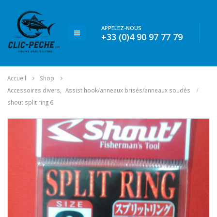
APPELEZ-NOUS
+33 (0)4 90 97 77 79
Accueil
Shop
Accessoires divers
,
Assist hook/anneaux brisés/anneaux soudés
shout split ring 6