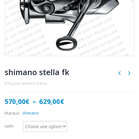
shimano stella fk
Il n’y pas encore d’avis.
Plage
570,00
€
–
629,00
€
de
prix :
Marque :
shimano
570,00€
à
taille
629,00€