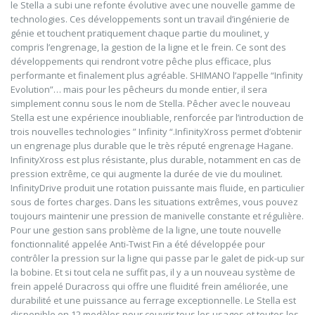
le Stella a subi une refonte évolutive avec une nouvelle gamme de
technologies. Ces développements sont un travail d’ingénierie de
génie et touchent pratiquement chaque partie du moulinet, y
compris l’engrenage, la gestion de la ligne et le frein. Ce sont des
développements qui rendront votre pêche plus efficace, plus
performante et finalement plus agréable. SHIMANO l’appelle “Infinity
Evolution”… mais pour les pêcheurs du monde entier, il sera
simplement connu sous le nom de Stella. Pêcher avec le nouveau
Stella est une expérience inoubliable, renforcée par l’introduction de
trois nouvelles technologies ” Infinity “.InfinityXross permet d’obtenir
un engrenage plus durable que le très réputé engrenage Hagane.
InfinityXross est plus résistante, plus durable, notamment en cas de
pression extrême, ce qui augmente la durée de vie du moulinet.
InfinityDrive produit une rotation puissante mais fluide, en particulier
sous de fortes charges. Dans les situations extrêmes, vous pouvez
toujours maintenir une pression de manivelle constante et régulière.
Pour une gestion sans problème de la ligne, une toute nouvelle
fonctionnalité appelée Anti-Twist Fin a été développée pour
contrôler la pression sur la ligne qui passe par le galet de pick-up sur
la bobine. Et si tout cela ne suffit pas, il y a un nouveau système de
frein appelé Duracross qui offre une fluidité frein améliorée, une
durabilité et une puissance au ferrage exceptionnelle. Le Stella est
disponible en 12 modèles pour couvrir tous les usages et toutes les