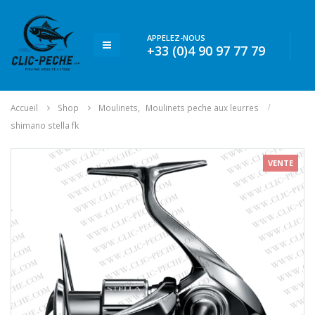
APPELEZ-NOUS
+33 (0)4 90 97 77 79
Accueil
Shop
Moulinets
,
Moulinets peche aux leurres
shimano stella fk
VENTE