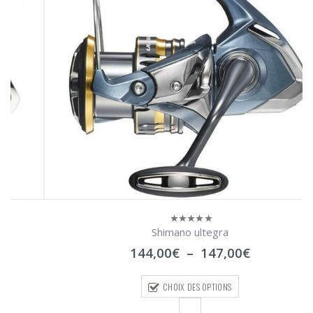
Shimano ultegra
0
sur
Plage
144,00
€
–
147,00
€
5
de
prix :
CHOIX DES OPTIONS
144,00€
à