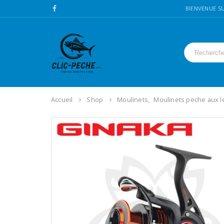
BIENVENUE SU
Accueil
Shop
Moulinets
,
Moulinets peche aux l