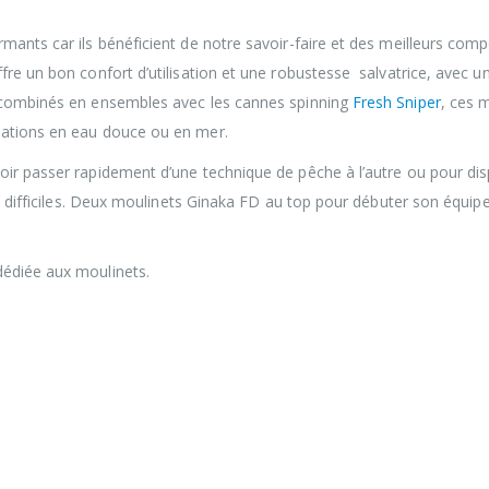
tériel abouti au meilleur prix.
mants car ils bénéficient de notre savoir-faire et des meilleurs com
re un bon confort d’utilisation et une robustesse salvatrice, avec un
t combinés en ensembles avec les cannes spinning
Fresh Sniper
, ces 
uations en eau douce ou en mer.
oir passer rapidement d’une technique de pêche à l’autre ou pour di
ont difficiles. Deux moulinets Ginaka FD au top pour débuter son équi
édiée aux moulinets.