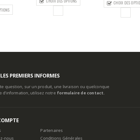
PTIONS
CHOIX DES OPTI
CHOIX DES OPTIONS
625,00€
à
720,00€
 LES PREMIERS INFORMES
te question, sur un produit, une livraison ou quelconque
d’information, utilisez notre
formulaire de contact.
COMPTE
s
Partenaires
ez-nous
Conditions Générales