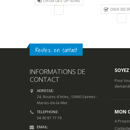
CHOIX DES O
S OPTIONS
37,00€
prix :
à
CHOIX DES OPTIONS
350,00€
42,50€
à
389,00€
Restez en contact
INFORMATIONS DE
SOYEZ
CONTACT
Pour tou
demande 
ADRESSE:
24, Routes d’Arles, 13460 Saintes-
Maries-de-la-Mer
MON 
TELEPHONE:
04 90 97 77 79
A Propo
EMAIL:
Contact