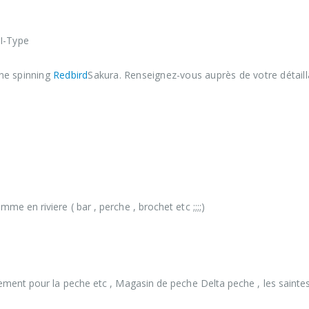
 I-Type
ne spinning
Redbird
Sakura. Renseignez-vous auprès de votre détaill
e en riviere ( bar , perche , brochet etc ;;;;)
ement pour la peche etc , Magasin de peche Delta peche , les sainte