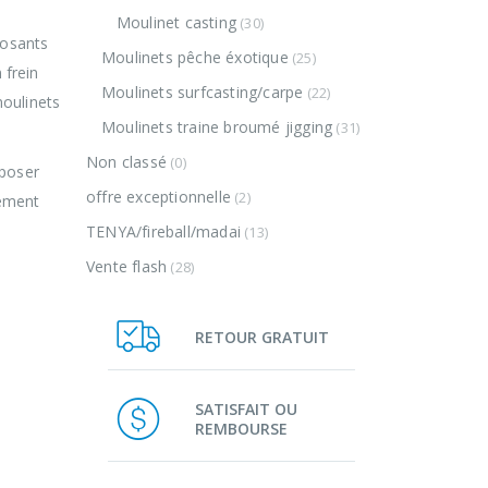
Moulinet casting
(30)
posants
Moulinets pêche éxotique
(25)
 frein
Moulinets surfcasting/carpe
(22)
moulinets
Moulinets traine broumé jigging
(31)
Non classé
(0)
sposer
offre exceptionnelle
(2)
pement
TENYA/fireball/madai
(13)
Vente flash
(28)
RETOUR GRATUIT
SATISFAIT OU
REMBOURSE