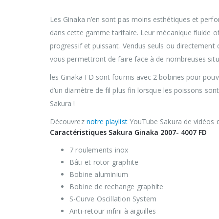
permettre aux pêcheurs de profiter d’un ma
Les Ginaka n’en sont pas moins esthétiques et perfor
dans cette gamme tarifaire. Leur mécanique fluide off
progressif et puissant. Vendus seuls ou directemen
vous permettront de faire face à de nombreuses sit
les Ginaka FD sont fournis avec 2 bobines pour pouv
d’un diamètre de fil plus fin lorsque les poissons s
Sakura !
Découvrez
notre playlist
YouTube Sakura de vidéos d
Caractéristiques Sakura Ginaka 2007- 4007 FD
7 roulements inox
Bâti et rotor graphite
Bobine aluminium
Bobine de rechange graphite
S-Curve Oscillation System
Anti-retour infini à aiguilles