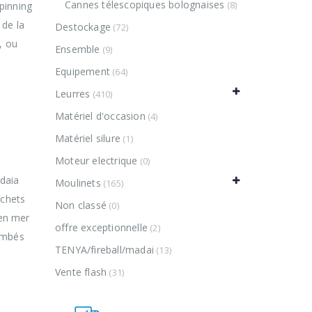
Cannes télescopiques bolognaises
(8)
spinning
 de la
Destockage
(72)
, ou
Ensemble
(9)
Equipement
(64)
Leurres
(410)
Matériel d'occasion
(4)
ette
Matériel silure
(1)
ibles
Moteur electrique
(0)
idaia
Moulinets
(165)
ochets
Non classé
(0)
 en mer
offre exceptionnelle
(2)
lombés
TENYA/fireball/madai
(13)
Vente flash
(31)