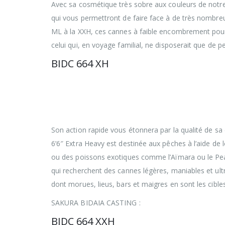
Avec sa cosmétique très sobre aux couleurs de notre
qui vous permettront de faire face à de très nombre
ML à la XXH, ces cannes à faible encombrement pourro
celui qui, en voyage familial, ne disposerait que de p
BIDC 664 XH
Avec un encombrement réduit à 55 cm cette
déplacements lointains aussi bien que lors
Bidaia multibrins ont rigoureusement été é
mais aussi robustes.
Son action rapide vous étonnera par la qualité de s
6’6″ Extra Heavy est destinée aux pêches à l’aide de
ou des poissons exotiques comme l’Aïmara ou le Pea
qui recherchent des cannes légères, maniables et ul
dont morues, lieus, bars et maigres en sont les cibles
SAKURA BIDAIA CASTING :
BIDC 664 XXH