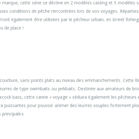
 marque, cette série se décline en 2 modèles casting et 5 modèles 
uses conditions de pêche rencontrées lors de vos voyages. Réparties
nt également être utilisées par le pêcheur urbain, en street fishing
eu de place !
 Bidaia « 4 brins » vous accompagnera dans vos
 de vos sessions quotidiennes. Les caractéristiques de c
tudiées afin de vous proposer des blanks légers et sens
a courbure, sans points plats au niveau des emmanchements. Cette B
 leurres de type swimbaits ou jerkbaits. Destinée aux amateurs de br
cock bass, cette canne « voyage » séduira également les pêcheurs
tra puissantes pour pouvoir animer des leurres souples fortement p
 principales.