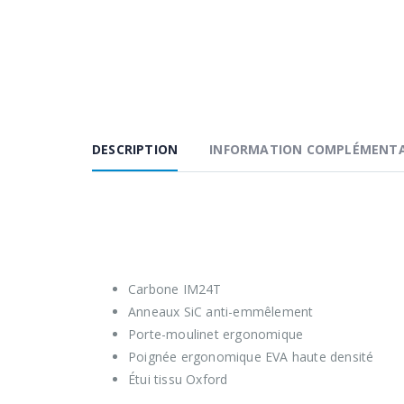
DESCRIPTION
INFORMATION COMPLÉMENTA
Sakura bidaia , serie de canne travel spinn
Pionnière dans le domaine des cannes lanc
voyage » par la série Bidaia, remarquable p
Carbone IM24T
Anneaux SiC anti-emmêlement
Porte-moulinet ergonomique
Poignée ergonomique EVA haute densité
Étui tissu Oxford