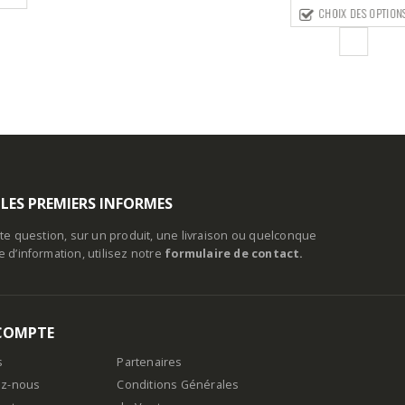
prix :
CHOIX DES OPTIONS
55,00€
à
62,00€
 LES PREMIERS INFORMES
te question, sur un produit, une livraison ou quelconque
d’information, utilisez notre
formulaire de contact.
COMPTE
s
Partenaires
ez-nous
Conditions Générales