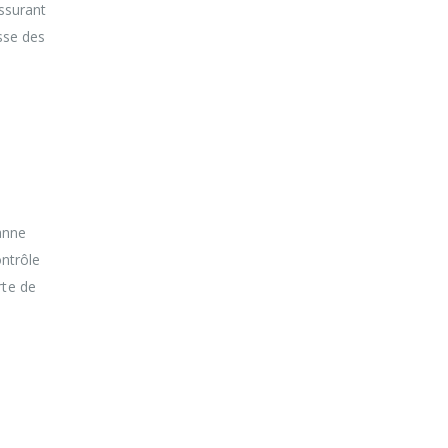
assurant
esse des
ette
ibles
anne
ontrôle
rte de
ette
ibles