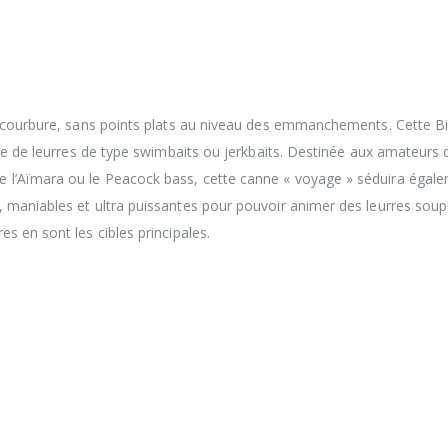
 Bidaia « 4 brins » vous accompagnera dans vos
 de vos sessions quotidiennes. Les caractéristiques de c
tudiées afin de vous proposer des blanks légers et sens
a courbure, sans points plats au niveau des emmanchements. Cette B
ide de leurres de type swimbaits ou jerkbaits. Destinée aux amateurs 
l’Aïmara ou le Peacock bass, cette canne « voyage » séduira égale
 maniables et ultra puissantes pour pouvoir animer des leurres soup
s en sont les cibles principales.
 Bidaia « 4 brins » vous accompagnera dans vos
 de vos sessions quotidiennes. Les caractéristiques de c
tudiées afin de vous proposer des blanks légers et sens
 étonnera par la qualité de sa courbure, sans points pla