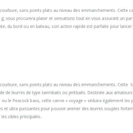
a courbure, sans points plats au niveau des emmanchements. Cette c
 g, vous procurera plaisir et sensations tout en vous assurant un parf
te, du bord ou en bateau, son action rapide est parfaite pour lancer
 Bidaia « 4 brins » vous accompagnera dans vos
 de vos sessions quotidiennes. Les caractéristiques de c
tudiées afin de vous proposer des blanks légers et sens
sa courbure, sans points plats au niveau des emmanchements. Cette
aide de leurres de type swimbaits ou jerkbaits. Destinée aux amateurs
ou le Peacock bass, cette canne « voyage » séduira également les 
s et ultra puissantes pour pouvoir animer des leurres souples forte
es cibles principales.