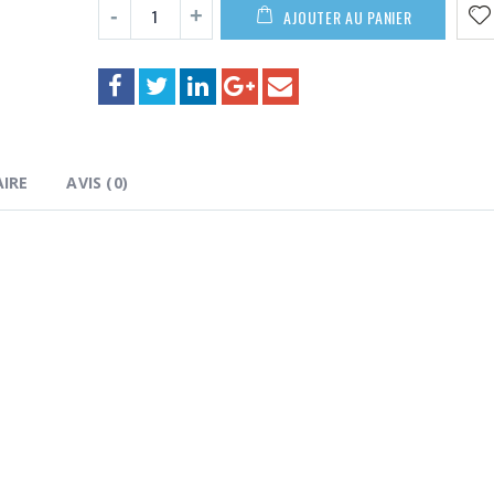
80,00€
AJOUTER AU PANIER
IRE
AVIS (0)
ing et casting
er multibrins conçues en France, Sakura renforce sa g
ar son rapport qualité-prix !