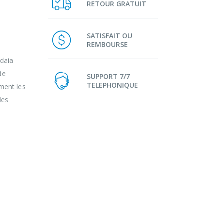
RETOUR GRATUIT
ette
ibles
SATISFAIT OU
REMBOURSE
idaia
de
SUPPORT 7/7
TELEPHONIQUE
ment les
les
ette
ibles
ts au