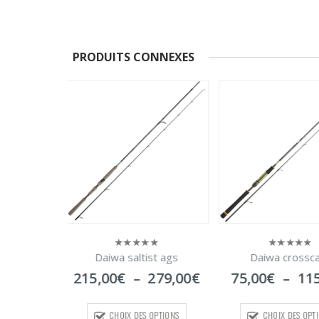
PRODUITS CONNEXES
Daiwa saltig
0
sur
319,00
€
–
3
5
CHOIX DES O
ist ags
Daiwa crosscast
0
sur
Plage
Plage
279,00
€
75,00
€
–
115,00
€
5
de
de
prix :
prix :
S OPTIONS
CHOIX DES OPTIONS