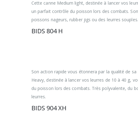
Cette canne Medium light, destinée à lancer vos leurr
un parfait contrôle du poisson lors des combats. Son a
poissons nageurs, rubber jigs ou des leurres souples.
BIDS 804 H
Avec un encombrement réduit à 66 cm cette
déplacements lointains aussi bien que lors
Bidaia multibrins ont rigoureusement été é
mais aussi robustes.
Son action rapide vous étonnera par la qualité de s
Heavy, destinée à lancer vos leurres de 10 à 40 g, vo
du poisson lors des combats. Très polyvalente, du bo
leurres.
BIDS 904 XH
Avec un encombrement réduit à 74 cm cette
déplacements lointains aussi bien que lors
Bidaia multibrins ont rigoureusement été é
mais aussi robustes.