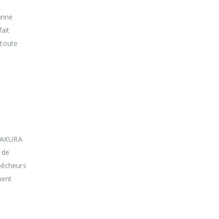
anne
ait
 toute
ette
ibles
 SAKURA
 de
pêcheurs
ment