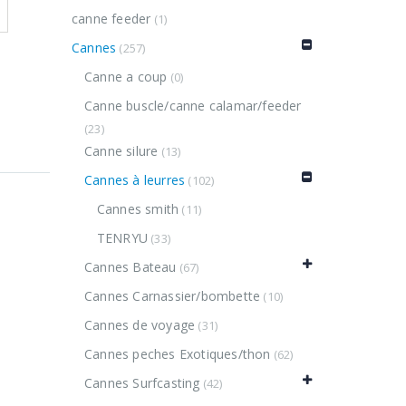
canne feeder
(1)
Cannes
(257)
Canne a coup
(0)
Canne buscle/canne calamar/feeder
(23)
Canne silure
(13)
Cannes à leurres
(102)
Cannes smith
(11)
TENRYU
amme «
(33)
Cannes Bateau
(67)
Cannes Carnassier/bombette
(10)
Cannes de voyage
(31)
Cannes peches Exotiques/thon
(62)
Cannes Surfcasting
(42)