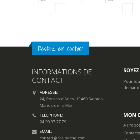
215,00€
75,00€
à
à
279,00€
115,00€
Restez en contact
INFORMATIONS DE
SOYEZ
CONTACT
Pour tou
demande 
ADRESSE:
24, Routes d’Arles, 13460 Saintes-
Maries-de-la-Mer
MON 
TELEPHONE:
04 90 97 77 79
A Propo
EMAIL:
Contact
contact@clic-peche.com