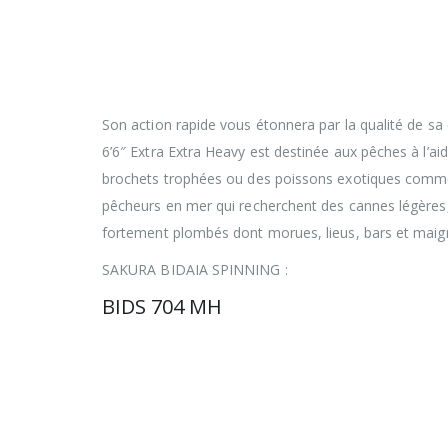
Avec un encombrement réduit à 55 cm cette
déplacements lointains aussi bien que lors
Bidaia multibrins ont rigoureusement été é
mais aussi robustes.
Son action rapide vous étonnera par la qualité de s
6’6″ Extra Extra Heavy est destinée aux pêches à l’a
brochets trophées ou des poissons exotiques comme 
pêcheurs en mer qui recherchent des cannes légères,
fortement plombés dont morues, lieus, bars et maigre
SAKURA BIDAIA SPINNING :
BIDS 704 MH
Avec un encombrement réduit à 59 cm cette
déplacements lointains aussi bien que lors
Bidaia multibrins ont rigoureusement été é
mais aussi robustes. Son action rapide vous
niveau des emmanchements.