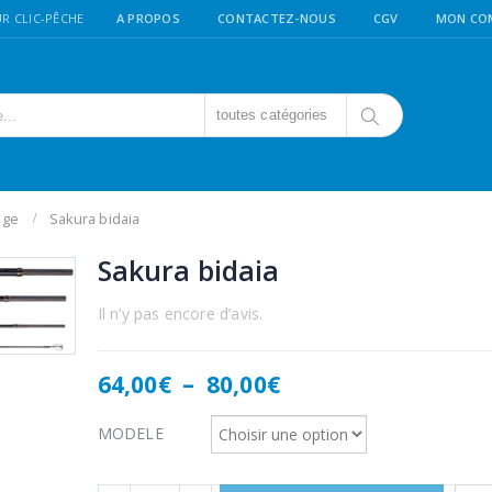
R CLIC-PÊCHE
A PROPOS
CONTACTEZ-NOUS
CGV
MON CO
toutes catégories
age
Sakura bidaia
Sakura bidaia
Il n’y pas encore d’avis.
Plage
64,00
€
–
80,00
€
de
prix :
MODELE
64,00€
à