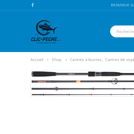
BIENVENUE SU
Accueil
Shop
Cannes à leurres
,
Cannes de voy