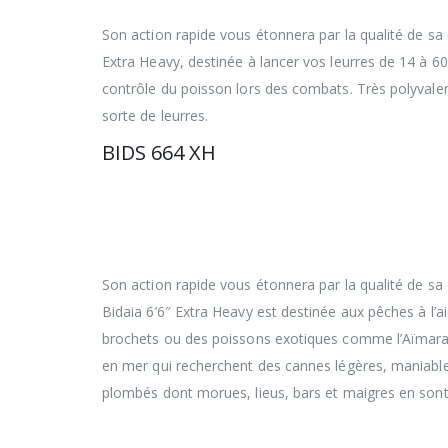
Son action rapide vous étonnera par la qualité de s
Extra Heavy, destinée à lancer vos leurres de 14 à 60
contrôle du poisson lors des combats. Très polyvalen
sorte de leurres.
BIDS 664 XH
Avec un encombrement réduit à 55 cm cette
déplacements lointains aussi bien que lors
Bidaia multibrins ont rigoureusement été é
mais aussi robustes.
Son action rapide vous étonnera par la qualité de 
Bidaia 6’6″ Extra Heavy est destinée aux pêches à l’
brochets ou des poissons exotiques comme l’Aïmara 
en mer qui recherchent des cannes légères, maniable
plombés dont morues, lieus, bars et maigres en sont l