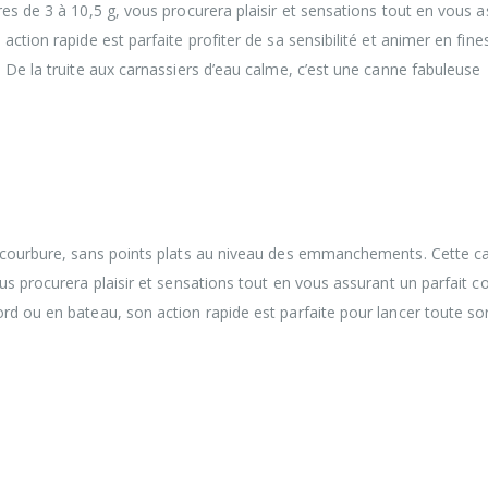
es de 3 à 10,5 g, vous procurera plaisir et sensations tout en vous 
ction rapide est parfaite profiter de sa sensibilité et animer en fin
 De la truite aux carnassiers d’eau calme, c’est une canne fabuleuse
 Bidaia « 4 brins » vous accompagnera dans vos
 de vos sessions quotidiennes. Les caractéristiques de c
tudiées afin de vous proposer des blanks légers et sens
a courbure, sans points plats au niveau des emmanchements. Cette c
us procurera plaisir et sensations tout en vous assurant un parfait c
rd ou en bateau, son action rapide est parfaite pour lancer toute so
 Bidaia « 4 brins » vous accompagnera dans vos
 de vos sessions quotidiennes. Les caractéristiques de c
tudiées afin de vous proposer des blanks légers et sens