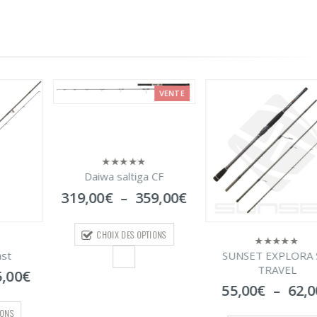
VENTE
TOP
a CF
Plage
59,00
€
de
prix :
PTIONS
319,00€
à
SUNSET EXPLORA SW
Tenryu injection 
0
0
359,00€
sur
sur
TRAVEL
480,00
€
–
55
5
5
Plage
55,00
€
–
62,00
€
de
CHOIX DES OPTI