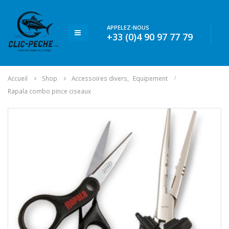
APPELEZ-NOUS
+33 (0)4 90 97 77 79
Accueil
Shop
Accessoires divers
,
Equipement
Rapala combo pince ciseaux