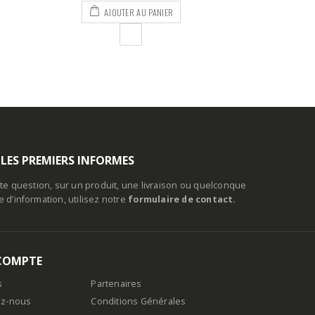
PANIER
 LES PREMIERS INFORMES
te question, sur un produit, une livraison ou quelconque
d’information, utilisez notre
formulaire de contact.
COMPTE
s
Partenaires
ez-nous
Conditions Générales