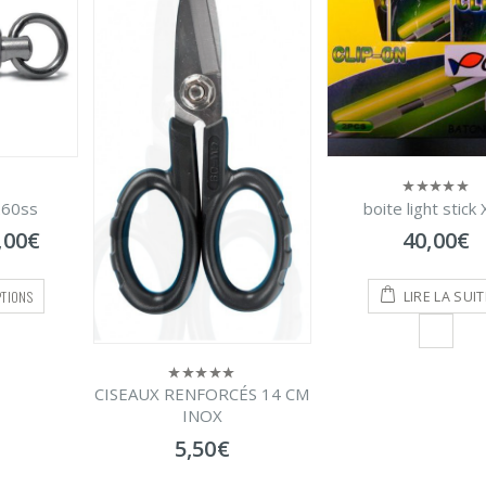
boite light stick XXL
0
FISH GRIP FLOT
sur
0
40,00
€
5
sur
9,50
€
–
11,
5
LIRE LA SUITE
CHOIX DES OPTI
CÉS 14 CM