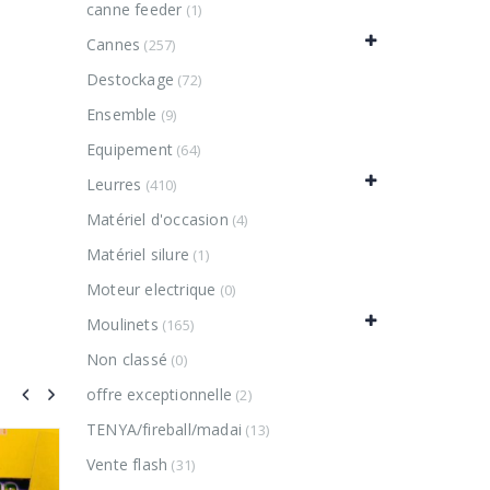
canne feeder
(1)
Cannes
(257)
Destockage
(72)
Ensemble
(9)
Equipement
(64)
Leurres
(410)
Matériel d'occasion
(4)
Matériel silure
(1)
Moteur electrique
(0)
Moulinets
(165)
Non classé
(0)
offre exceptionnelle
(2)
TENYA/fireball/madai
(13)
-53%
V
Vente flash
(31)