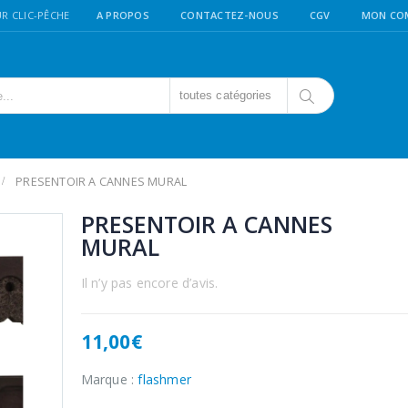
R CLIC-PÊCHE
A PROPOS
CONTACTEZ-NOUS
CGV
MON CO
toutes catégories
PRESENTOIR A CANNES MURAL
PRESENTOIR A CANNES
MURAL
Il n’y pas encore d’avis.
11,00
€
Marque :
flashmer