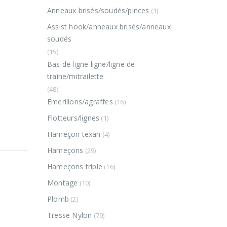
Anneaux brisés/soudés/pinces
(1)
Assist hook/anneaux brisés/anneaux
soudés
(15)
Bas de ligne ligne/ligne de
traine/mitrailette
(48)
Emerillons/agraffes
(16)
Flotteurs/lignes
(1)
Hameçon texan
(4)
Hameçons
(29)
Hameçons triple
(16)
Montage
(10)
Plomb
(2)
Tresse Nylon
(79)