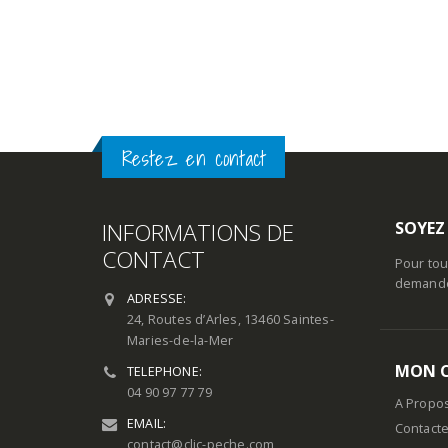
AJOUTER AU 
Restez en contact
INFORMATIONS DE
SOYEZ
CONTACT
Pour tou
demande 
ADRESSE:
24, Routes d’Arles, 13460 Saintes-
Maries-de-la-Mer
MON 
TELEPHONE:
04 90 97 77 79
A Propo
EMAIL:
Contact
contact@clic-peche.com