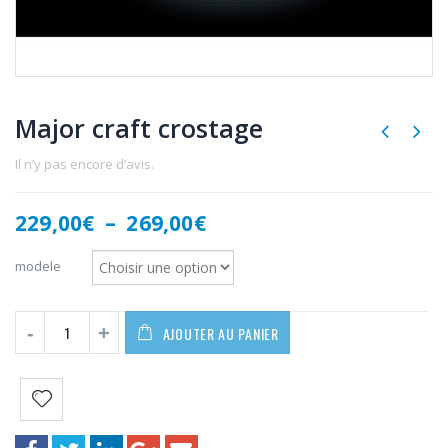
Major craft crostage
Il n’y pas encore d’avis.
Plage
229,00
€
–
269,00
€
de
prix :
modele
229,00€
à
269,00€
AJOUTER AU PANIER