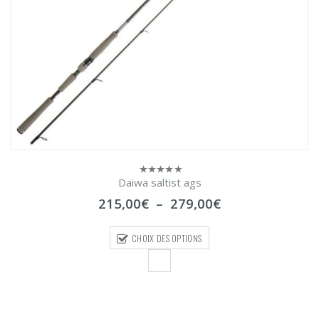
Daiwa saltist ags
0
sur
Plage
215,00
€
–
279,00
€
5
de
prix :
CHOIX DES OPTIONS
215,00€
à
279,00€