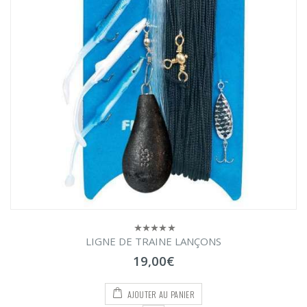
LIGNE DE TRAINE LANÇONS
0
sur
19,00
€
5
AJOUTER AU PANIER