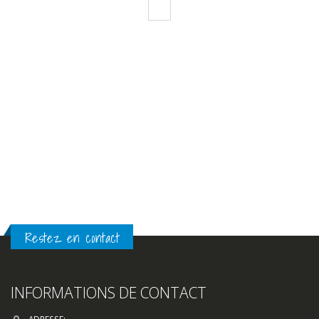
Restez en contact
INFORMATIONS DE CONTACT
ADRESSE:
24, Routes d’Arles, 13460 Saintes-Maries-de-la-Mer
TELEPHONE:
04 90 97 77 79
EMAIL:
contact@clic-peche.com