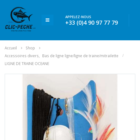
APPELEZ-NOUS
+33 (0)4 90 97 77 79
Accueil
Shop
Accessoires divers
,
Bas de ligne ligne/ligne de traine/mitrailette
LIGNE DE TRAINE OCEANE