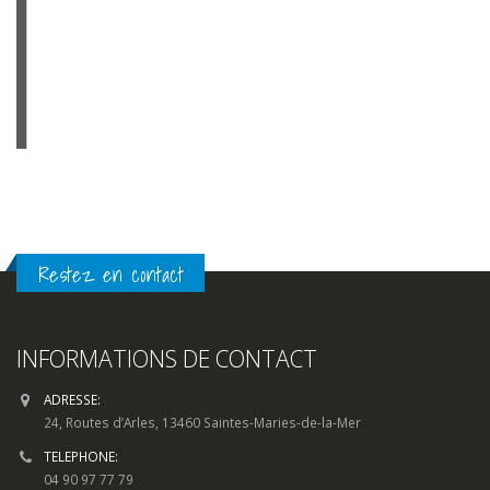
INFORMATIONS DE CONTACT
ADRESSE:
24, Routes d’Arles, 13460 Saintes-Maries-de-la-Mer
TELEPHONE:
04 90 97 77 79
EMAIL:
contact@clic-peche.com
HORAIRES D'OUVERTURE:
Lun - Dim / 7h00 - 19h00
SOYEZ LES PREMIERS INFORMES
Pour toute question, sur un produit, une livraison ou quelconque
demande d’information, utilisez notre
formulaire de contact.