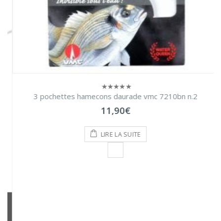
3 pochettes hamecons daurade vmc 7210bn n.2
0
sur
11,90
€
5
LIRE LA SUITE
Restez en contact