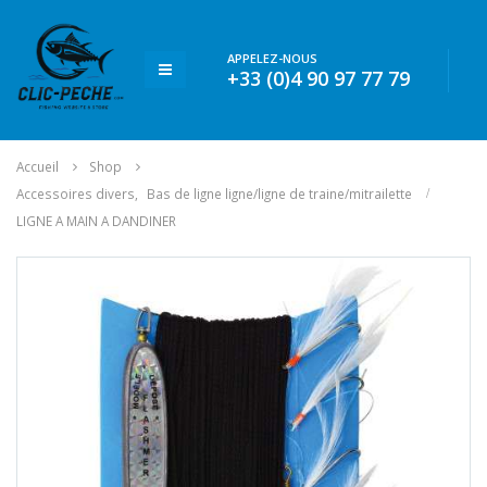
APPELEZ-NOUS
+33 (0)4 90 97 77 79
Accueil
Shop
Accessoires divers
,
Bas de ligne ligne/ligne de traine/mitrailette
LIGNE A MAIN A DANDINER