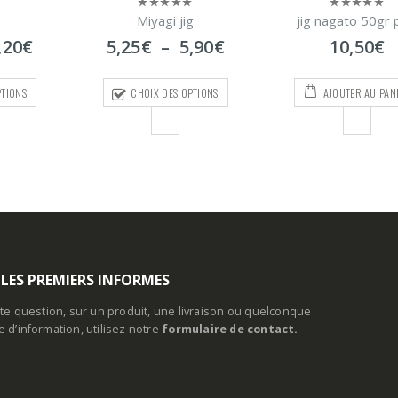
g
jig nagato 50gr pink
jig udai
0
0
sur
sur
Plage
,90
€
10,50
€
6,30
€
–
7,8
5
5
de
prix :
PTIONS
AJOUTER AU PANIER
CHOIX DES OPTI
5,25€
à
5,90€
 LES PREMIERS INFORMES
te question, sur un produit, une livraison ou quelconque
d’information, utilisez notre
formulaire de contact.