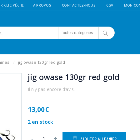
R CLIC-PÊCHE
A PROPOS
CONTACTEZ-NOUS
CGV
MON CO
toutes catégories
lames
jig owase 130gr red gold
jig owase 130gr red gold
Il n’y pas encore d’avis.
13,00
€
2 en stock
AJOUTER AU PANIER