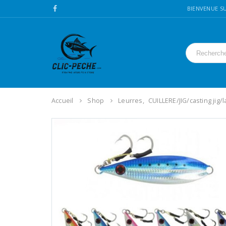
BIENVENUE SU
Accueil
Shop
Leurres
,
CUILLERE/JIG/casting jig/