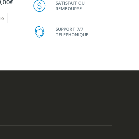
Plage
72,00
€
–
79,00
€
5
SATISFAIT OU
de
REMBOURSE
prix :
CHOIX DES OPTIONS
72,00€
à
SUPPORT 7/7
79,00€
TELEPHONIQUE