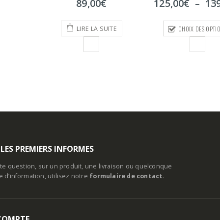
Plage
€
125,00
€
–
139,00
€
5
de
prix :
CHOIX DES OPTIONS
UITE
125,00€
à
139,00€
 LES PREMIERS INFORMES
te question, sur un produit, une livraison ou quelconque
d’information, utilisez notre
formulaire de contact.
COMPTE