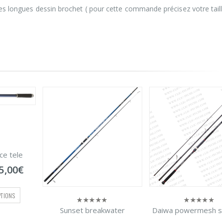
hes longues dessin brochet ( pour cette commande précisez votre tail
Daiwa sensor bom
0
sur
48,00
€
–
52
5
CHOIX DES OPTI
water
Daiwa powermesh seabass
0
sur