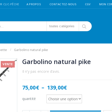
R CLIC-PÊCHE
A PROPOS
CONTACTEZ-NOUS
CGV
MON CO
toutes catégories
ette
Garbolino natural pike
Garbolino natural pike
VENTE
Il n’y pas encore d’avis.
Plage
75,00
€
–
139,00
€
de
prix :
quantité
75,00€
à