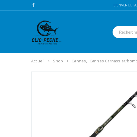
BIENVENUE SU
Accueil
Shop
Cannes
,
Cannes Carnassier/bomb