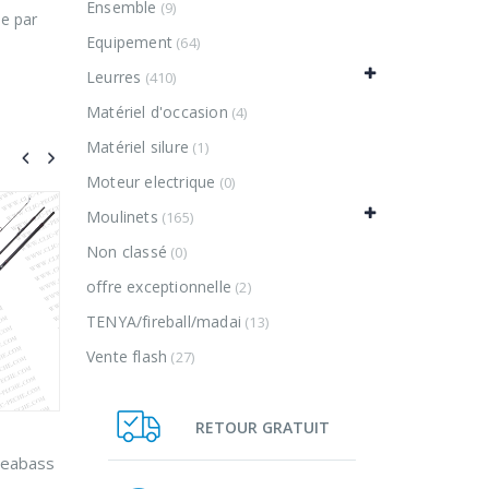
Ensemble
(9)
le par
Equipement
(64)
Leurres
(410)
Matériel d'occasion
(4)
Matériel silure
(1)
Moteur electrique
(0)
Moulinets
(165)
Non classé
(0)
offre exceptionnelle
(2)
TENYA/fireball/madai
(13)
bette
daiwa megaforce te
0
Vente flash
(27)
sur
Plage
,00
€
29,00
€
–
55,0
5
de
prix :
RETOUR GRATUIT
ONS
CHOIX DES OPTIONS
48,00€
à
Sunset sunbull SW2
0
52,00€
sur