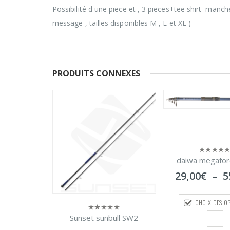
Possibilité d une piece et , 3 pieces+tee shirt manc
message , tailles disponibles M , L et XL )
PRODUITS CONNEXES
daiwa megaforce tele
0
sur
Plage
29,00
€
–
55,00
€
5
de
prix :
CHOIX DES OPTIONS
29,00€
à
bull SW2
Sunset break
0
55,00€
sur