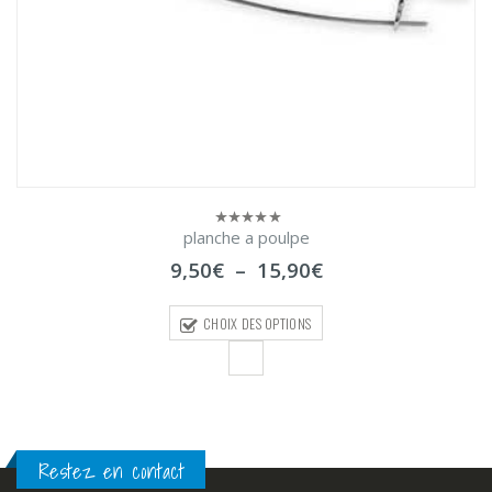
planche a poulpe
0
sur
Plage
9,50
€
–
15,90
€
5
de
prix :
CHOIX DES OPTIONS
9,50€
à
15,90€
Restez en contact