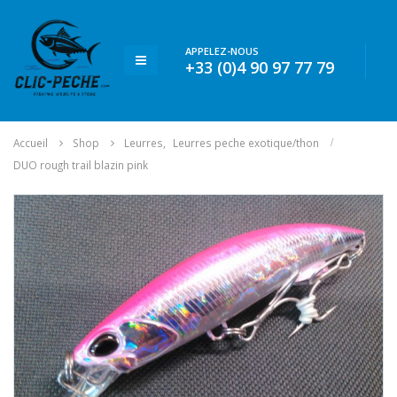
APPELEZ-NOUS
+33 (0)4 90 97 77 79
Accueil
Shop
Leurres
,
Leurres peche exotique/thon
DUO rough trail blazin pink