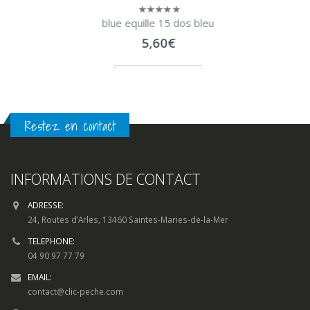
blue equille 15 dos bleu
0
sur
5,60
€
5
LIRE LA SUITE
Restez en contact
INFORMATIONS DE CONTACT
ADRESSE:
24, Routes d’Arles, 13460 Saintes-Maries-de-la-Mer
TELEPHONE:
04 90 97 77 79