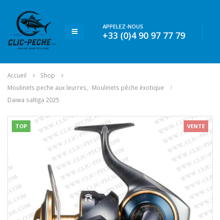
APPELEZ-NOUS
+33 (0)4 90 97 77 79
Accueil
Shop
Moulinets peche aux leurres
,
Moulinets pêche éxotique
Daiwa saltiga 2025
TOP
VENTE