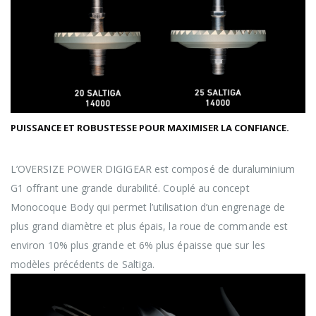
PUISSANCE ET ROBUSTESSE POUR MAXIMISER LA CONFIANCE.
L’OVERSIZE POWER DIGIGEAR est composé de duraluminium
G1 offrant une grande durabilité. Couplé au concept
Monocoque Body qui permet l’utilisation d’un engrenage de
plus grand diamètre et plus épais, la roue de commande est
environ 10% plus grande et 6% plus épaisse que sur les
modèles précédents de Saltiga.