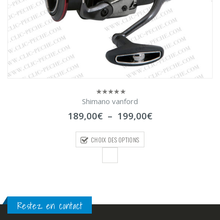
Shimano vanford
0
sur
Plage
189,00
€
–
199,00
€
5
de
prix :
CHOIX DES OPTIONS
189,00€
à
199,00€
Restez en contact