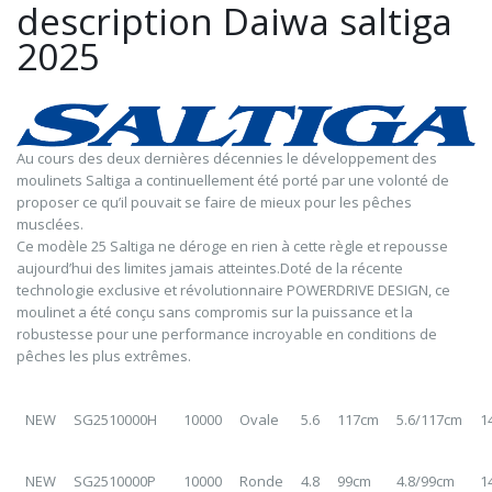
description Daiwa saltiga
2025
Au cours des deux dernières décennies le développement des
moulinets Saltiga a continuellement été porté par une volonté de
proposer ce qu’il pouvait se faire de mieux pour les pêches
musclées.
Ce modèle 25 Saltiga ne déroge en rien à cette règle et repousse
aujourd’hui des limites jamais atteintes.Doté de la récente
technologie exclusive et révolutionnaire POWERDRIVE DESIGN, ce
moulinet a été conçu sans compromis sur la puissance et la
robustesse pour une performance incroyable en conditions de
pêches les plus extrêmes.
NEW
SG2510000H
10000
Ovale
5.6
117cm
5.6/117cm
1
NEW
SG2510000P
10000
Ronde
4.8
99cm
4.8/99cm
1