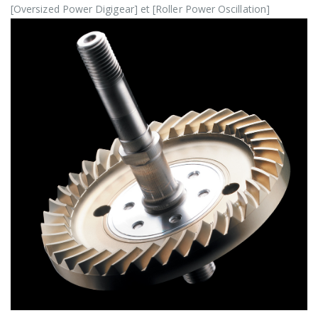
[Oversized Power Digigear] et [Roller Power Oscillation]