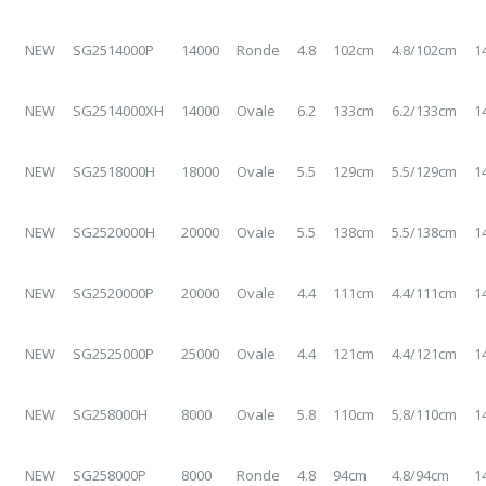
NEW
SG2514000P
14000
Ronde
4.8
102cm
4.8/102cm
1
NEW
SG2514000XH
14000
Ovale
6.2
133cm
6.2/133cm
1
NEW
SG2518000H
18000
Ovale
5.5
129cm
5.5/129cm
1
NEW
SG2520000H
20000
Ovale
5.5
138cm
5.5/138cm
1
NEW
SG2520000P
20000
Ovale
4.4
111cm
4.4/111cm
1
NEW
SG2525000P
25000
Ovale
4.4
121cm
4.4/121cm
1
NEW
SG258000H
8000
Ovale
5.8
110cm
5.8/110cm
1
NEW
SG258000P
8000
Ronde
4.8
94cm
4.8/94cm
1