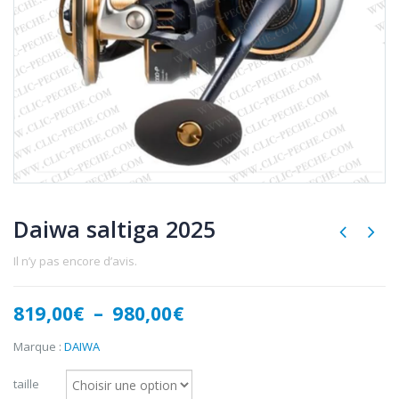
Daiwa saltiga 2025
Il n’y pas encore d’avis.
Plage
819,00
€
–
980,00
€
de
prix :
Marque :
DAIWA
819,00€
à
taille