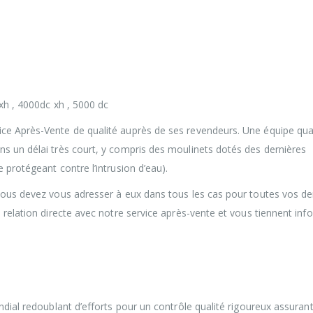
cxh , 4000dc xh , 5000 dc
ce Après-Vente de qualité auprès de ses revendeurs. Une équipe qual
s un délai très court, y compris des moulinets dotés des dernières
 protégeant contre l’intrusion d’eau).
t vous devez vous adresser à eux dans tous les cas pour toutes vos 
 relation directe avec notre service après-vente et vous tiennent in
ndial redoublant d’efforts pour un contrôle qualité rigoureux assuran