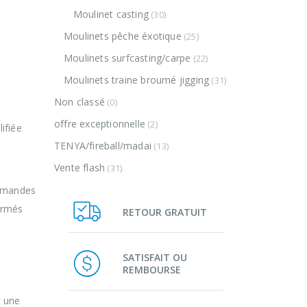
Moulinet casting
(30)
Moulinets pêche éxotique
(25)
Moulinets surfcasting/carpe
(22)
Moulinets traine broumé jigging
(31)
Non classé
(0)
offre exceptionnelle
(2)
ifiée
TENYA/fireball/madai
(13)
Vente flash
(31)
demandes
formés
RETOUR GRATUIT
SATISFAIT OU
REMBOURSE
t une