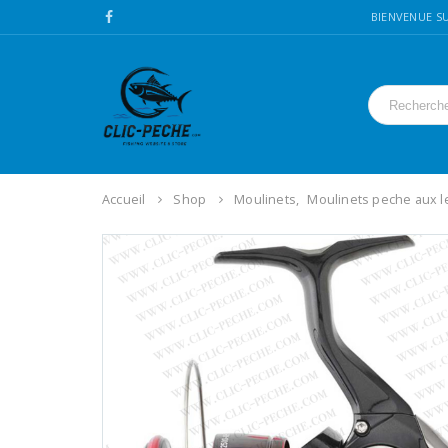
BIENVENUE SU
Accueil
Shop
Moulinets
,
Moulinets peche aux l