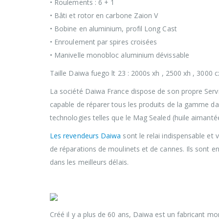
• Roulements : 6 + 1
• Bâti et rotor en carbone Zaion V
• Bobine en aluminium, profil Long Cast
• Enroulement par spires croisées
• Manivelle monobloc aluminium dévissable
Taille Daiwa fuego lt 23 : 2000s xh , 2500 xh , 3000 
La société Daiwa France dispose de son propre Servi
capable de réparer tous les produits de la gamme dan
technologies telles que le Mag Sealed (huile aimantée
Les revendeurs Daiwa
sont le relai indispensable e
de réparations de moulinets et de cannes. Ils sont en
dans les meilleurs délais.
LE CONTRÔLE QUALITÉ DAIWA
Créé il y a plus de 60 ans, Daiwa est un fabricant mo