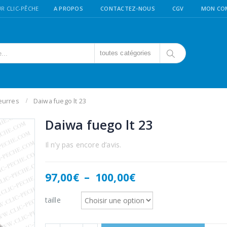
R CLIC-PÊCHE
A PROPOS
CONTACTEZ-NOUS
CGV
MON CO
toutes catégories
eurres
Daiwa fuego lt 23
Daiwa fuego lt 23
Il n’y pas encore d’avis.
Plage
97,00
€
–
100,00
€
de
prix :
taille
97,00€
à