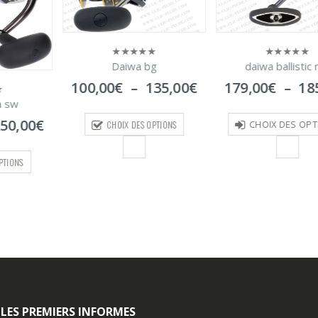
Daiwa bg
daiwa ballistic
0
0
sur
sur
Plage
100,00
€
–
135,00
€
179,00
€
–
18
5
5
de
a sw
prix :
Plage
50,00
€
CHOIX DES OPTIONS
CHOIX DES OPT
100,00€
de
à
prix :
135,00€
PTIONS
229,00€
à
250,00€
 LES PREMIERS INFORMES