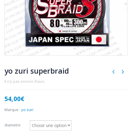
yo zuri superbraid
Il n’y pas encore d’avis.
54,00
€
Marque :
yo zuri
diametre