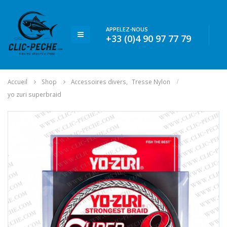
APPELEZ-NOUS
+33 (0)4 90 97 77 79
Accueil
Shop
Accessoires divers
,
Tresse Nylon
yo zuri superbraid