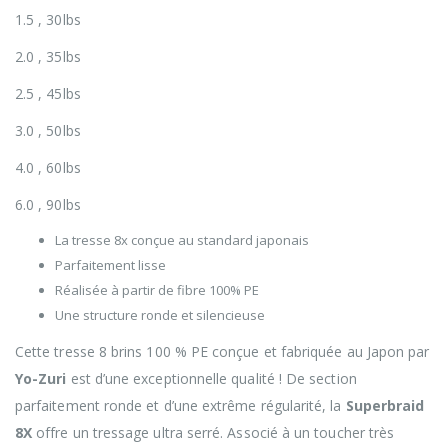
1.5 , 30lbs
2.0 , 35lbs
2.5 , 45lbs
3.0 , 50lbs
4.0 , 60lbs
6.0 , 90lbs
La tresse 8x conçue au standard japonais
Parfaitement lisse
Réalisée à partir de fibre 100% PE
Une structure ronde et silencieuse
Cette tresse 8 brins 100 % PE conçue et fabriquée au Japon par
Yo-Zuri
est d’une exceptionnelle qualité ! De section
parfaitement ronde et d’une extrême régularité, la
Superbraid
8X
offre un tressage ultra serré. Associé à un toucher très