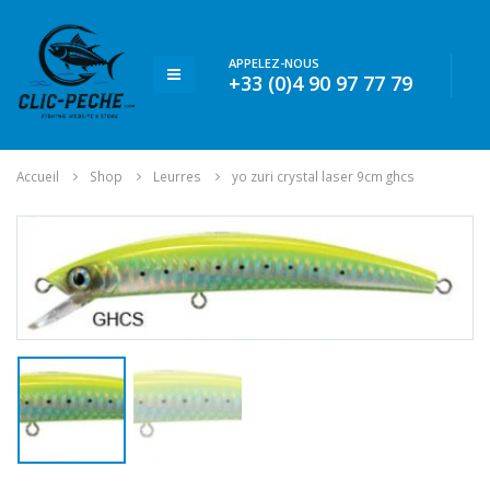
APPELEZ-NOUS
+33 (0)4 90 97 77 79
Accueil
Shop
Leurres
yo zuri crystal laser 9cm ghcs