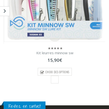
Kit leurres minnow sw
0
sur
15,90
€
5
CHOIX DES OPTIONS
Restez en contact