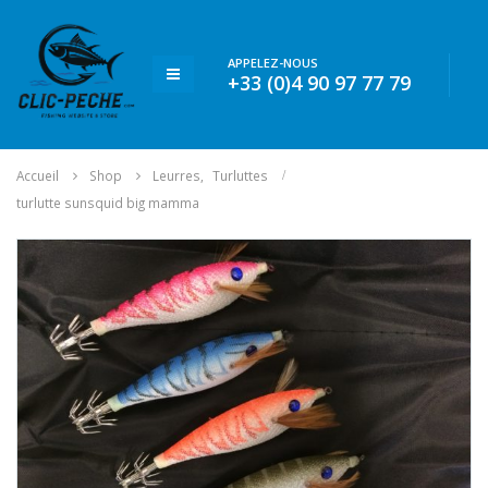
APPELEZ-NOUS
+33 (0)4 90 97 77 79
Accueil
Shop
Leurres
,
Turluttes
turlutte sunsquid big mamma