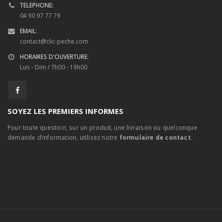
24, Routes d’Arles, 13460 Saintes-Maries-de-la-Mer
TELEPHONE:
04 90 97 77 79
EMAIL:
contact@clic-peche.com
HORAIRES D'OUVERTURE:
Lun - Dim / 7h00 - 19h00
SOYEZ LES PREMIERS INFORMES
Pour toute question, sur un produit, une livraison ou quelconque
demande d’information, utilisez notre
formulaire de contact.