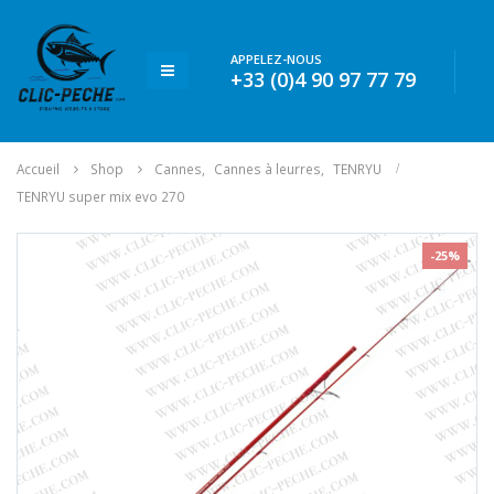
APPELEZ-NOUS
+33 (0)4 90 97 77 79
Accueil
Shop
Cannes
,
Cannes à leurres
,
TENRYU
TENRYU super mix evo 270
-25%