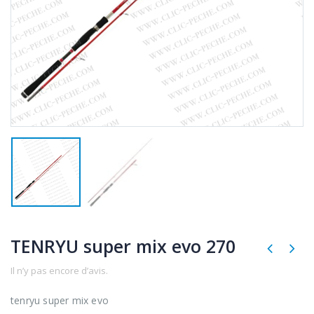
TENRYU super mix evo 270
Il n’y pas encore d’avis.
tenryu super mix evo