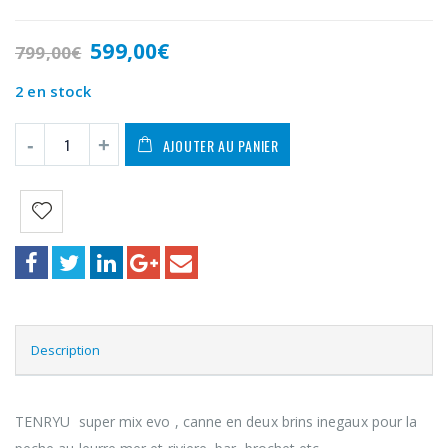
Le
Le
599,00
€
799,00
€
prix
prix
initial
actuel
2 en stock
était :
est :
799,00€.
599,00€.
AJOUTER AU PANIER
Description
TENRYU super mix evo , canne en deux brins inegaux pour la