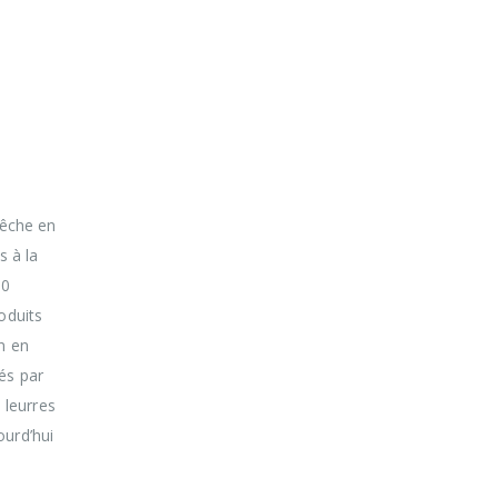
pêche en
s à la
00
oduits
n en
és par
 leurres
ourd’hui