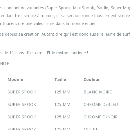
ssionnant de variantes (Super Spook, Mini Spook, Rattlin, Super M
 rendant très simple à manier, et sa section ronde faussement simple 
ourd’hui encore une valeur sure dans la monde entier.
 depuis sa création. Autant dire qu’il est donc aussi le leurre de sur
lus de 111 ans d’histoire… Et le mythe continue !
WHITE
Modèle
Taille
Couleur
SUPER SPOOK
125 MM
BLANC IVOIRE
SUPER SPOOK
125 MM
CHROME D/BLEU
SUPER SPOOK
125 MM
CHROME D/NOIR
SUPER SPOOK
125 MM
MULET