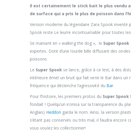
Il est certainement le stick bait le plus vendu 
de surface qui a pris le plus de poisson dans l’hi
Version moderne du légendaire Zara Spook inventé pa
Spook reste Le leurre incontournable pour toutes le
Se maniant en « walking the dog », le
Super Spook
expertes. Doté d’une lourde bille diffusant des ondes 
poissons
Le
Super Spook
se lance, grâce à ce lest, à des dis
intérieure émet un bruit qui fait venir le Bar dans 
fréquence qui déclenche l’agressivité du
Bar
.
Pour l’histoire, les premiers protos du
Super Spook
f
fondait ! Quelqu’un ironisa sur la transparence du p
Anglais)
Heddon
garda le nom. Ainsi, la version pla
s’étant pas conservés ou très mal, il faudra encore c
vous voulez les collectionner!