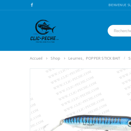
BIENVENUE SU
Accueil
Shop
Leurres
,
POPPER STICK BAIT
S