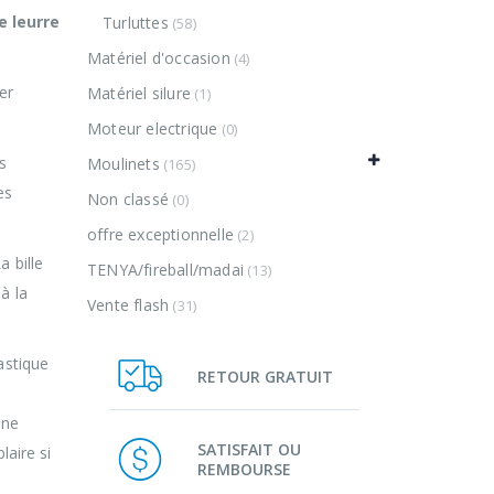
e leurre
Turluttes
(58)
Matériel d'occasion
(4)
er
Matériel silure
(1)
Moteur electrique
(0)
s
Moulinets
(165)
es
Non classé
(0)
offre exceptionnelle
(2)
a bille
TENYA/fireball/madai
(13)
à la
Vente flash
(31)
astique
RETOUR GRATUIT
 ne
SATISFAIT OU
laire si
REMBOURSE