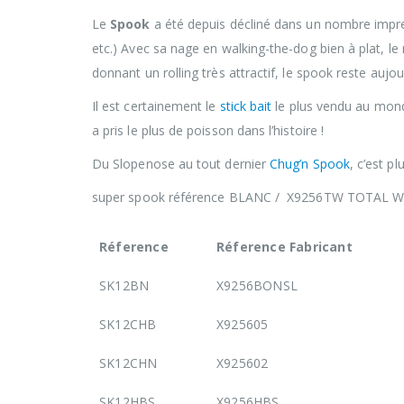
Le
Spook
a été depuis décliné dans un nombre impre
etc.) Avec sa nage en walking-the-dog bien à plat, le
donnant un rolling très attractif, le spook reste auj
Il est certainement le
stick bait
le plus vendu au monde
a pris le plus de poisson dans l’histoire !
Du Slopenose au tout dernier
Chug’n Spook
, c’est p
super spook référence BLANC / X9256TW TOTAL 
Réference
Réference Fabricant
SK12BN
X9256BONSL
SK12CHB
X925605
SK12CHN
X925602
SK12HBS
X9256HBS