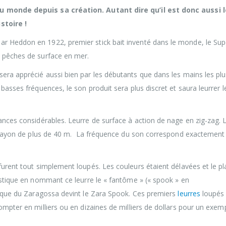
au monde depuis sa création. Autant dire qu’il est donc aussi l
stoire !
r Heddon en 1922, premier stick bait inventé dans le monde, le Sup
s pêches de surface en mer.
sera apprécié aussi bien par les débutants que dans les mains les plu
basses fréquences, le son produit sera plus discret et saura leurrer l
tances considérables. Leurre de surface à action de nage en zig-zag. L
un rayon de plus de 40 m. La fréquence du son correspond exactement 
urent tout simplement loupés. Les couleurs étaient délavées et le pl
lastique en nommant ce leurre le « fantôme » (« spook » en
stique du Zaragossa devint le Zara Spook. Ces premiers
leurres
loupés
ompter en milliers ou en dizaines de milliers de dollars pour un exemp