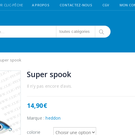
R CLIC-PÊCHE
A PROPOS
CONTACTEZ-NOUS
CGV
MON CO
toutes catégories
uper spook
Super spook
Il n’y pas encore d’avis.
14,90
€
Marque :
heddon
colorie