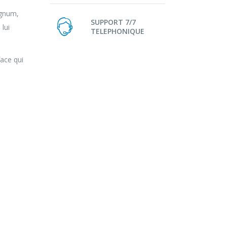
agnum,
SUPPORT 7/7
lui
TELEPHONIQUE
face qui