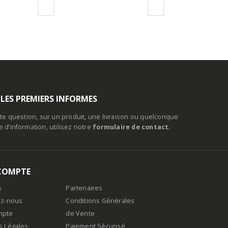
 LES PREMIERS INFORMES
te question, sur un produit, une livraison ou quelconque
d’information, utilisez notre
formulaire de contact.
COMPTE
s
Partenaires
ez-nous
Conditions Générales
mpte
de Vente
s Légales
Paiement Sécurisé