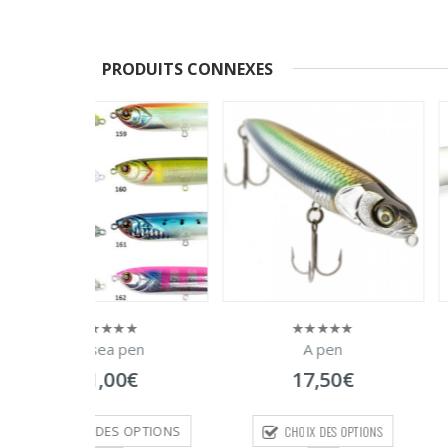
PRODUITS CONNEXES
 pen
A pen
mini spo
0
0
sur
sur
0
€
17,50
€
14,90
5
5
CHOIX DES OPTIONS
CHOIX DES O
S OPTIONS