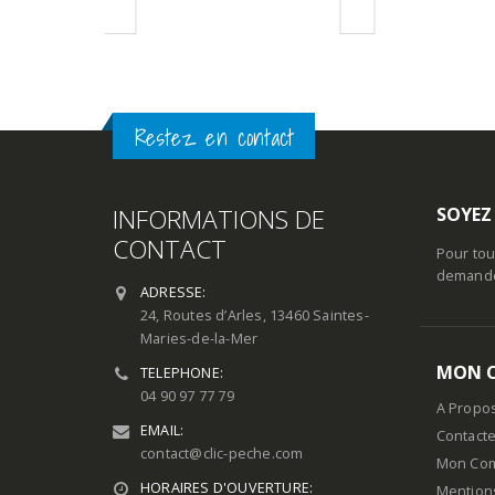
Restez en contact
INFORMATIONS DE
SOYEZ
CONTACT
Pour tou
demande 
ADRESSE:
24, Routes d’Arles, 13460 Saintes-
Maries-de-la-Mer
MON 
TELEPHONE:
04 90 97 77 79
A Propo
EMAIL:
Contact
contact@clic-peche.com
Mon Co
HORAIRES D'OUVERTURE:
Mention