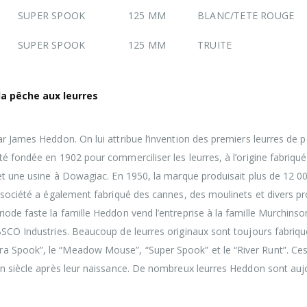
SUPER SPOOK
125 MM
BLANC/TETE ROUGE
SUPER SPOOK
125 MM
TRUITE
la pêche aux leurres
ar James Heddon. On lui attribue l’invention des premiers leurres de 
é fondée en 1902 pour commerciliser les leurres, à l’origine fabriqué
 et une usine à Dowagiac. En 1950, la marque produisait plus de 12 0
a société a également fabriqué des cannes, des moulinets et divers pr
iode faste la famille Heddon vend l’entreprise à la famille Murchinso
BSCO Industries. Beaucoup de leurres originaux sont toujours fabriqu
a Spook”, le “Meadow Mouse”, “Super Spook” et le “River Runt”. Ces
un siècle après leur naissance. De nombreux leurres Heddon sont auj