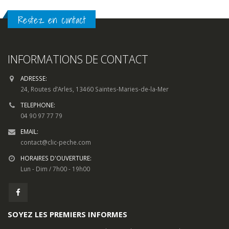
INFORMATIONS DE CONTACT
ADRESSE:
24, Routes d’Arles, 13460 Saintes-Maries-de-la-Mer
TELEPHONE:
04 90 97 77 79
EMAIL:
contact@clic-peche.com
HORAIRES D'OUVERTURE:
Lun - Dim / 7h00 - 19h00
SOYEZ LES PREMIERS INFORMES
Pour toute question, sur un produit, une livraison ou quelconque
demande d’information, utilisez notre
formulaire de contact.