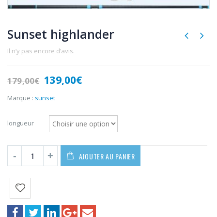
Sunset highlander
Il n’y pas encore d’avis.
Le
Le
139,00
€
179,00
€
prix
prix
initial
actuel
Marque :
sunset
était :
est :
179,00€.
139,00€.
longueur
AJOUTER AU PANIER