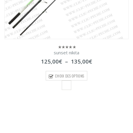
sunset nikita
0
sur
Plage
125,00
€
–
135,00
€
5
de
prix :
CHOIX DES OPTIONS
125,00€
à
135,00€
Restez en contact