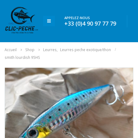
APPELEZ-NOUS
+33 (0)4 90 97 77 79
Accueil
Shop
Leurres
,
Leurres peche exotique/thon
smith lourdish 95HS