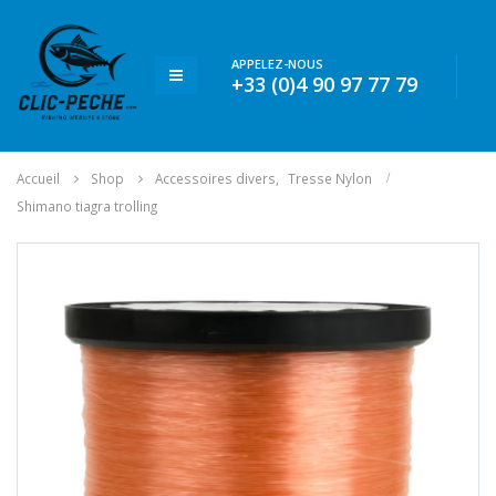
APPELEZ-NOUS
+33 (0)4 90 97 77 79
Accueil
Shop
Accessoires divers
,
Tresse Nylon
Shimano tiagra trolling