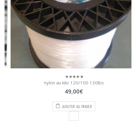
nylon au kilo 120/100 130lbs
0
sur
49,00
€
5
AJOUTER AU PANIER